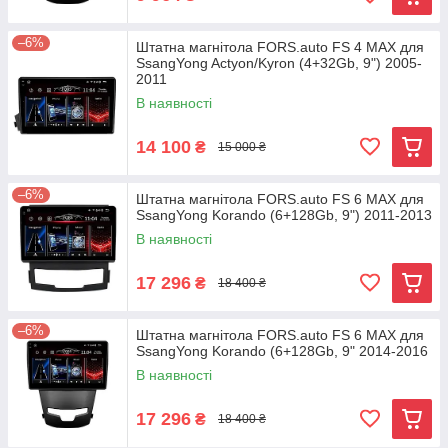
–6%
Штатна магнітола FORS.auto FS 4 MAX для
SsangYong Actyon/Kyron (4+32Gb, 9") 2005-
2011
В наявності
14 100
₴
15 000 ₴
–6%
Штатна магнітола FORS.auto FS 6 MAX для
SsangYong Korando (6+128Gb, 9") 2011-2013
В наявності
17 296
₴
18 400 ₴
–6%
Штатна магнітола FORS.auto FS 6 MAX для
SsangYong Korando (6+128Gb, 9" 2014-2016
В наявності
17 296
₴
18 400 ₴