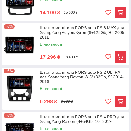
14 100
₴
15 000 ₴
–6%
Штатна магнітола FORS.auto FS 6 MAX для
SsangYong Actyon/Kyron (6+128Gb, 9") 2005-
2011
В наявності
17 296
₴
18 400 ₴
–6%
Штатна магнітола FORS.auto FS 2 ULTRA
для SsangYong Rexton W (2+32Gb, 9" 2014-
2016
В наявності
6 298
₴
6 700 ₴
–6%
Штатна магнітола FORS.auto FS 4 PRO для
SsangYong Rexton (4+64Gb, 10" 2019
В наявності