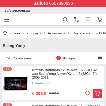
Вайбер 0507890636
safetop.com.ua
Товари та послуги
Автотовари
Штатні магнітоли FOR
Ssang Yong
Сортування
0
Фільтри
–6%
Штатна магнітола FORS.auto FS 2 ULTRA
для SsangYong Actyon/Kyron (2+32Gb, 9")
2005-2011
В наявності
6 298
₴
6 700 ₴
–6%
Штатна магнітола FORS.auto FS 2 PRO для