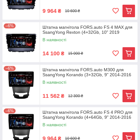
9 964
₴
10 600 ₴
–6%
Штатна магнітола FORS.auto FS 4 MAX для
SsangYong Rexton (4+32Gb, 10" 2019
В наявності
14 100
₴
15 000 ₴
–6%
Штатна магнітола FORS.auto М300 для
SsangYong Korando (3+32Gb, 9" 2014-2016
В наявності
11 562
₴
12 300 ₴
–6%
Штатна магнітола FORS.auto FS 4 PRO для
SsangYong Korando (4+64Gb, 9" 2014-2016
В наявності
9 964
₴
10 600 ₴