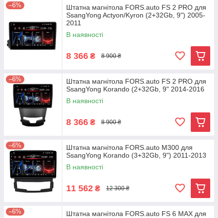
–6%
Штатна магнітола FORS.auto FS 2 PRO для
SsangYong Actyon/Kyron (2+32Gb, 9") 2005-
2011
В наявності
8 366
₴
8 900 ₴
–6%
Штатна магнітола FORS.auto FS 2 PRO для
SsangYong Korando (2+32Gb, 9" 2014-2016
В наявності
8 366
₴
8 900 ₴
–6%
Штатна магнітола FORS.auto М300 для
SsangYong Korando (3+32Gb, 9") 2011-2013
В наявності
11 562
₴
12 300 ₴
–6%
Штатна магнітола FORS.auto FS 6 MAX для