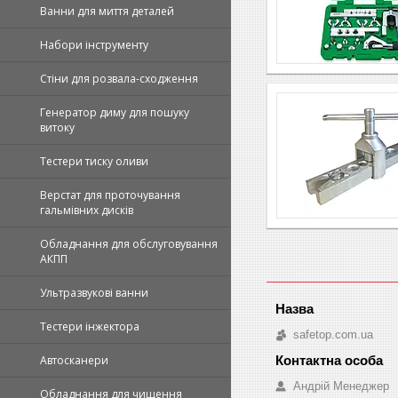
Ванни для миття деталей
Набори інструменту
Стіни для розвала-сходження
Генератор диму для пошуку
витоку
Тестери тиску оливи
Верстат для проточування
гальмівних дисків
Обладнання для обслуговування
АКПП
Ультразвукові ванни
Тестери інжектора
safetop.com.ua
Автосканери
Андрій Менеджер
Обладнання для чищення