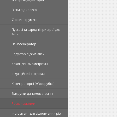
Візки під колесо
Специнструмент
Пускові та зарядні пристрої для
АКБ
Пеногенератор
Редуктор підсилювач
Ключі динамометричні
Індукційний нагрівач
Ключі роторні (м'ясорубка)
Викрутки динамометричні
Розвальцьовки
Інструмент для відновлення різі