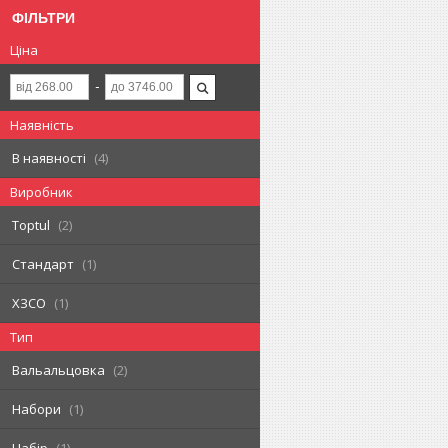
ФІЛЬТРИ
Ціна
Наявність
В наявності
4
Виробник
Toptul
2
Стандарт
1
ХЗСО
1
Тип
Вальальцовка
2
Набори
1