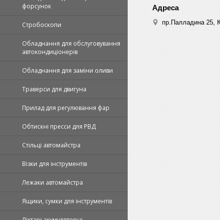
форсунок
пр.Палладина 25, К
Стробоскопи
Обладнання для обслуговування
автокондиціонерів
Обладнання для заміни оливи
Траверси для двигуна
Прилад для регулювання фар
Обтискні пpecси для РВД
Стільці автомайстра
Візки для інструментів
Лежаки автомайстра
Ящики, сумки для інструментів
Ліхтарі акумуляторні