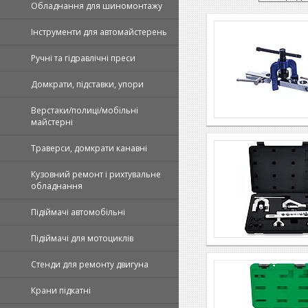
Обладнання для шиномонтажу
Інструменти для автомайстерень
Ручні та гідравлічні преси
Домкрати, підставки, упори
Верстаки/полиці/мобільні
майстерні
Траверси, домкрати канавні
Кузовний ремонт і рихтувальне
обладнання
Підіймачі автомобільні
Підіймачі для мотоциклів
Стенди для ремонту двигуна
Крани підкатні