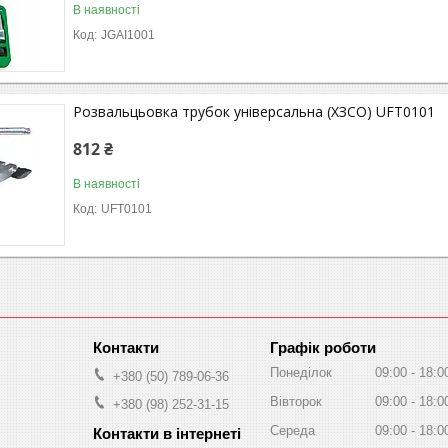
В наявності
JGAI1001
Розвальцьовка трубок універсальна (ХЗСО) UFT0101
812 ₴
В наявності
UFT0101
Графік роботи
Понеділок
09:00
18:0
+380 (50) 789-06-36
Вівторок
09:00
18:0
+380 (98) 252-31-15
Середа
09:00
18:0