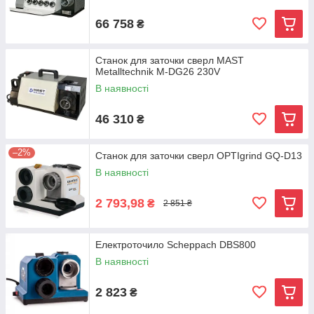
66 758
₴
Станок для заточки сверл MAST
Metalltechnik M-DG26 230V
В наявності
46 310
₴
–2%
Станок для заточки сверл OPTIgrind GQ-D13
В наявності
2 793,98
₴
2 851 ₴
Електроточило Scheppach DBS800
В наявності
2 823
₴