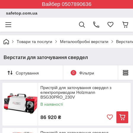
Вайбер 0507890636
safetop.com.ua
Товари та послуги
Металообробні верстати
Верстат
Верстати для заточування свердел
Сортування
0
Фільтри
Пристрій для заточування свердел з
електроприводом Holzmann
BSG30PRO_230V
В наявності
86 920
₴
Пристрій для заточування свердел