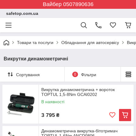
Вайбер 0507890636
safetop.com.ua
Товари та послуги
Обладнання для автосервісу
Викр
Викрутки динамометричні
Сортування
0
Фільтри
Викрутка динамометрична + вороток
TOPTUL 1,5-8Nm GCAI0202
В наявності
3 795
₴
Динамометрична викрутка-бітотримач
TOPTUL 1-6Nm ANCD0806