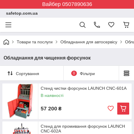
Вайбер 0507890636
safetop.com.ua
Товари та послуги
Обладнання для автосервісу
Обл
Обладнання для чищення форсунок
Сортування
0
Фільтри
Стенд чистки форсунок LAUNCH CNC-601A
В наявності
57 200
₴
Стенд для промивання форсунок LAUNCH
CNC-602A