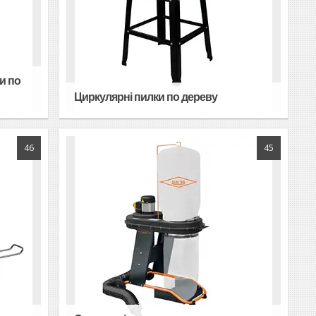
и по
Циркулярні пилки по дереву
46
45