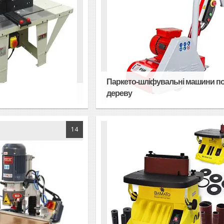
Паркето-шліфувальні машини п
дереву
14