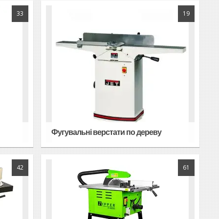
33
19
Фугувальні верстати по дереву
42
61