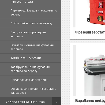
Фрезерні столи
Паркето-шліфувальні машини по
дереву
Лобзикові верстати по дереву
Фрезерні верстат
Свердлильно-присадкові
верстати
Осцилляционные шліфувальні
верстати
Комбіновані верстати
Калібрувально-шліфувальні
верстати по дереву
Приладдя для майстерень
Оснастка для токарних верстатів
для дерева
Барабанно-шліфу
Садова техніка і інвентар