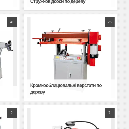
Стружковідсоси по дереву
41
25
Кромкооблицювальні верстати по
дереву
2
7