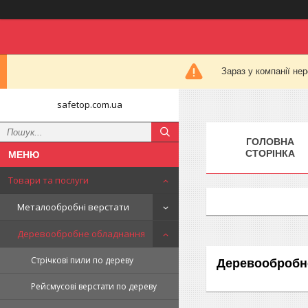
Зараз у компанії не
safetop.com.ua
ГОЛОВНА
СТОРІНКА
Товари та послуги
Металообробні верстати
Деревообробне обладнання
Стрічкові пили по дереву
Деревообробн
Рейсмусові верстати по дереву