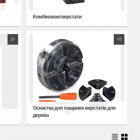
Комбіновані верстати
21
10
Оснастка для токарних верстатів для
дерева