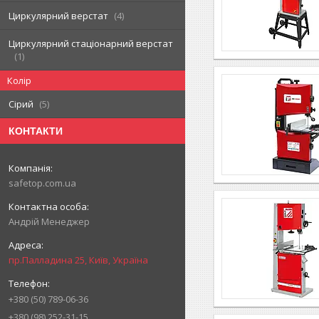
Циркулярний верстат
4
Циркулярний стаціонарний верстат
1
Колір
Сірий
5
КОНТАКТИ
safetop.com.ua
Андрій Менеджер
пр.Палладина 25, Київ, Україна
+380 (50) 789-06-36
+380 (98) 252-31-15