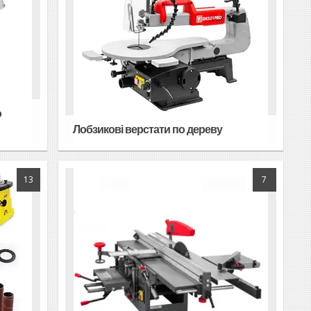
о
Лобзикові верстати по дереву
13
7