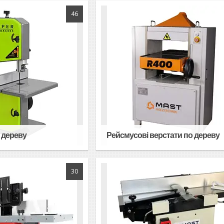
46
о дереву
Рейсмусові верстати по дереву
30