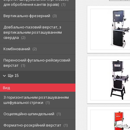
для оброблення кантів (країв)
1
Вертикально-фрезерний
3
Довбально-пазовий верстат, з
вертикальним розташуванням
свердла
2
Комбінований
2
Переносний фугально-рейсмусовий
верстат
1
Ще 15
Вид
З горизонтальним розташуванням
шліфувальної стрічки
1
Осциляційно-шпиндельний
1
Форматно-розкрійний верстат
1