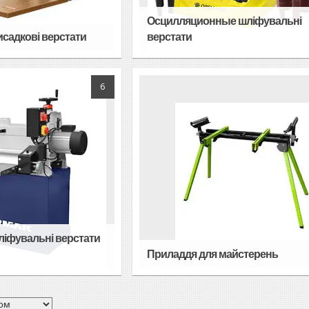
Осцилляционные шліфувальні
садкові верстати
верстати
6
ліфувальні верстати
Приладдя для майстерень