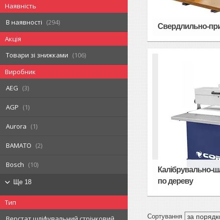
Наявність
В наявності
294
Свердлильно-при
Акція
Товари зі знижками
106
Виробник
AEG
3
AGP
1
Aurora
1
BAMATO
2
Bosch
10
Калібрувально-ш
по дереву
Ще 18
Тип
Верстат шліфувальний стрічковий,