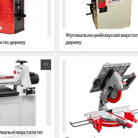
Фуговально-рейсмусові верстат
и по дереву
дереву
11
вальні верстати по