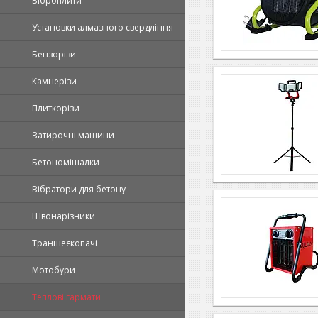
Віброплити
Установки алмазного свердління
Бензорізи
Камнерізи
Плиткорізи
Затирочні машини
Бетономішалки
Вібратори для бетону
Швонарізники
Траншеєкопачі
Мотобури
Теплові гармати