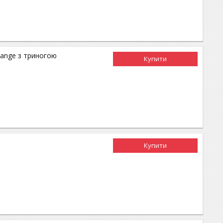
hange з триногою
Купити
Купити