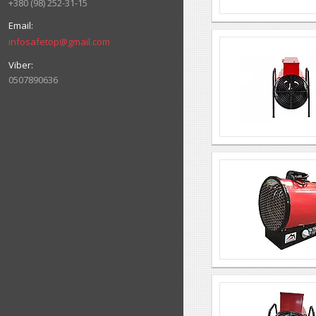
+380 (98) 252-31-15
infosafetop@gmail.com
0507890636