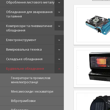
Оброблення листового металу
Обладнання для зварювання
та паяння
Компресори та пневматичне
обладнання
Електроінструмент
Вимірювальна техніка
Складське обладнання
Будівельне обладнання
Генератори та промислові
мініелектростанції
Мінісамоскиди і екскаватори
Вібротрамбовки