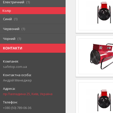
Електричний
1
Колір
Синій
1
Червоний
1
Чорний
1
КОНТАКТИ
safetop.com.ua
Андрій Менеджер
пр.Палладина 25, Київ, Україна
+380 (50) 789-06-36