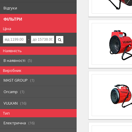
Відгуки
ФІЛЬТРИ
Ціна
Наявність
В наявності
5
Виробник
MAST GROUP
1
Orcamp
1
VULKAN
16
Тип
Електрична
16