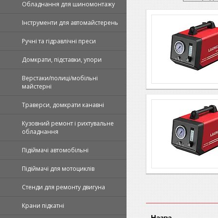
Обладнання для шиномонтажу
Інструменти для автомайстерень
Ручні та гідравлічні преси
Домкрати, підставки, упори
Верстаки/полиці/мобільні
майстерні
Траверси, домкрати канавні
Кузовний ремонт і рихтувальне
обладнання
Підіймачі автомобільні
Підіймачі для мотоциклів
Стенди для ремонту двигуна
Крани підкатні