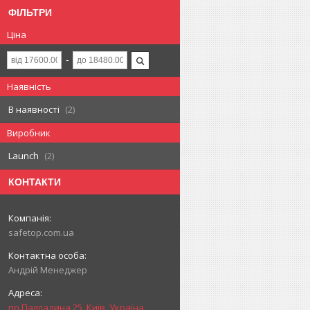
ФІЛЬТРИ
Ціна
Наявність
В наявності
2
Виробник
Launch
2
КОНТАКТИ
safetop.com.ua
Андрій Менеджер
пр.Палладина 25, Київ, Україна