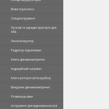
Візки під колесо
Специнструмент
Пускові та зарядні пристрої для
АКБ
Пеногенератор
Редуктор підсилювач
Ключі динамометричні
Індукційний нагрівач
Ключі роторні (м'ясорубка)
Викрутки динамометричні
Розвальцьовки
Інструмент для відновлення різі