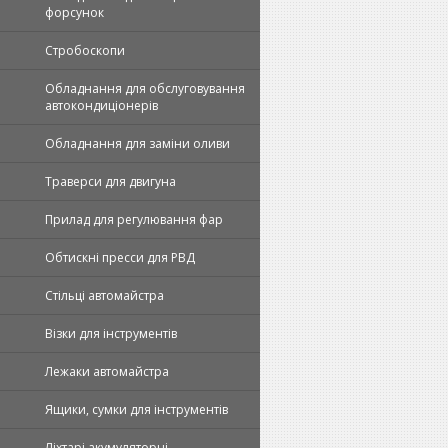
форсунок
Стробоскопи
Обладнання для обслуговування
автокондиціонерів
Обладнання для заміни оливи
Траверси для двигуна
Прилад для регулювання фар
Обтискні пpecси для РВД
Стільці автомайстра
Візки для інструментів
Лежаки автомайстра
Ящики, сумки для інструментів
Ліхтарі акумуляторні