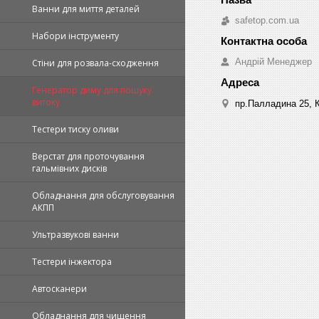
Ванни для миття деталей
safetop.com.ua
Набори інструменту
Андрій Менеджер
Стіни для розвала-сходження
Генератор диму для пошуку
витоку
пр.Палладина 25, К
Тестери тиску оливи
Верстат для проточування
гальмівних дисків
Обладнання для обслуговування
АКПП
Ультразвукові ванни
Тестери інжектора
Автосканери
Обладнання для чищення