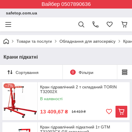
Вайбер 0507890636
safetop.com.ua
Товари та послуги
Обладнання для автосервісу
Кран
Крани підкатні
Сортування
0
Фільтри
–7%
Кран гідравлічний 2 т складаний TORIN
T32002X
В наявності
13 409,67
₴
14 419 ₴
Кран гідравлічний підкатний 1т GTM
T31002CX-GS складаний