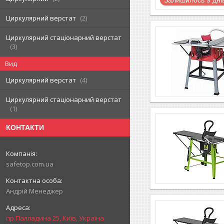
Циркулярний верстат
2
Циркулярний стаціонарний верстат
3
Вид
Циркулярний верстат
4
Циркулярний стаціонарний верстат
1
КОНТАКТИ
safetop.com.ua
Андрій Менеджер
пр.Палладина 25, Київ, Україна