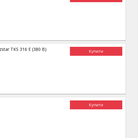
star TKS 316 E (380 В)
Купити
Купити