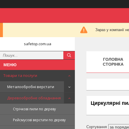
Зараз у компанії н
safetop.com.ua
ГОЛОВНА
СТОРІНКА
Товари та послуги
Металообробні верстати
Деревообробне обладнання
Циркулярні пи
Стрічкові пили по дереву
Рейсмусові верстати по дереву