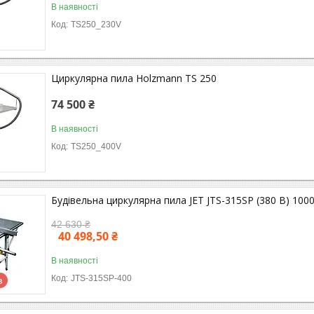
В наявності
TS250_230V
Циркулярна пила Holzmann TS 250
74 500 ₴
В наявності
TS250_400V
Будівельна циркулярна пила JET JTS-315SP (380 В) 100
42 630 ₴
40 498,50 ₴
В наявності
JTS-315SP-400
в