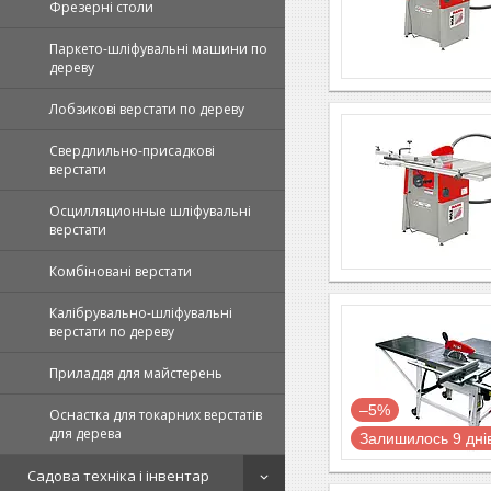
Фрезерні столи
Паркето-шліфувальні машини по
дереву
Лобзикові верстати по дереву
Свердлильно-присадкові
верстати
Осцилляционные шліфувальні
верстати
Комбіновані верстати
Калібрувально-шліфувальні
верстати по дереву
Приладдя для майстерень
–5%
Оснастка для токарних верстатів
для дерева
Залишилось 9 дні
Садова техніка і інвентар