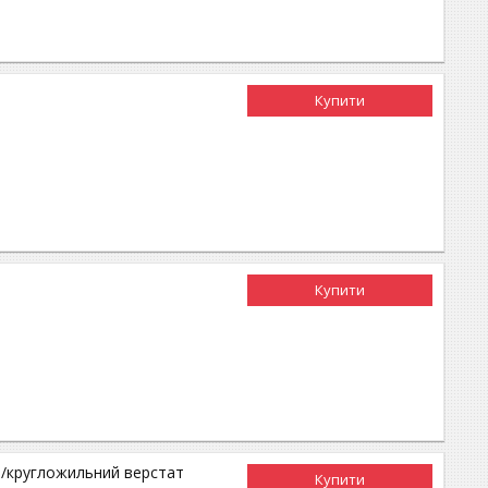
Купити
Купити
В)/кругложильний верстат
Купити