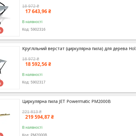
18 972 ₴
17 643,96 ₴
В наявності
5902316
в
Круглільний верстат (циркулярна пила) для дерева Holz
18 972 ₴
18 592,56 ₴
В наявності
5902317
в
Циркулярна пила JET Powermatic PM2000B
221 813 ₴
219 594,87 ₴
В наявності
PM2000B
в