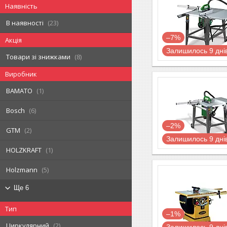
Наявність
В наявності
23
–7%
Акція
Залишилось 9 дні
Товари зі знижками
8
Виробник
BAMATO
1
Bosch
6
–2%
GTM
2
Залишилось 9 дні
HOLZKRAFT
1
Holzmann
5
Ще 6
Тип
–1%
Циркулярний
2
Залишилось 9 дні