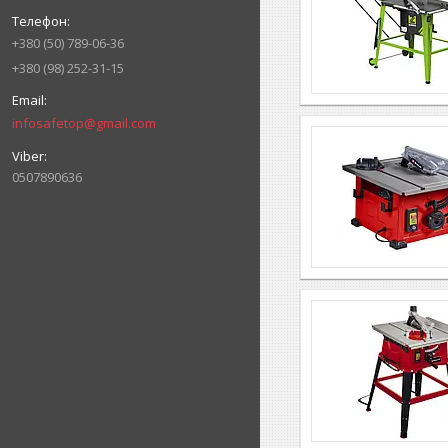
+380 (50) 789-06-36
+380 (98) 252-31-15
infosafetop@gmail.com
0507890636