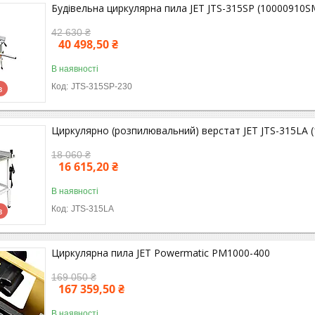
Будівельна циркулярна пила JET JTS-315SP (10000910S
42 630 ₴
40 498,50 ₴
В наявності
JTS-315SP-230
в
Циркулярно (розпилювальний) верстат JET JTS-315LA 
18 060 ₴
16 615,20 ₴
В наявності
JTS-315LA
в
Циркулярна пила JET Powermatic PM1000-400
169 050 ₴
167 359,50 ₴
В наявності