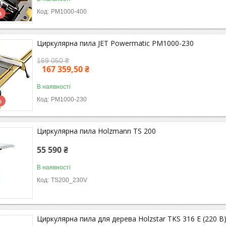
PM1000-400
в
Циркулярна пила JET Powermatic PM1000-230
169 050 ₴
167 359,50 ₴
В наявності
PM1000-230
в
Циркулярна пила Holzmann TS 200
55 590 ₴
В наявності
TS200_230V
Циркулярна пила для дерева Holzstar TKS 316 E (220 