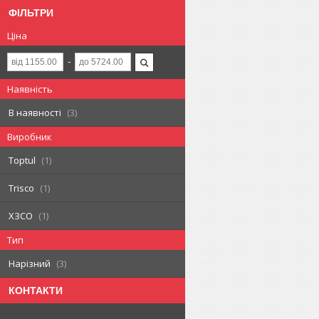
ФІЛЬТРИ
Ціна
Наявність
В наявності
3
Виробник
Toptul
1
Trisco
1
ХЗСО
1
Тип
Нарізний
3
КОНТАКТИ