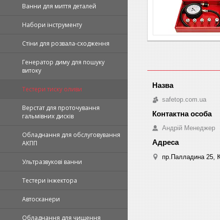
Ванни для миття деталей
Набори інструменту
Стіни для розвала-сходження
Генератор диму для пошуку
витоку
Тестери тиску оливи
safetop.com.ua
Верстат для проточування
гальмівних дисків
Андрій Менеджер
Обладнання для обслуговування
АКПП
пр.Палладина 25, К
Ультразвукові ванни
Тестери інжектора
Автосканери
Обладнання для чищення