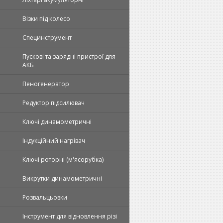
Візки під колесо
Специнструмент
Пускові та зарядні пристрої для
АКБ
Пеногенератор
Редуктор підсилювач
Ключі динамометричні
Індукційний нагрівач
Ключі роторні (м'ясорубка)
Викрутки динамометричні
Розвальцьовки
Інструмент для відновлення різі