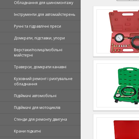
Обладнання для шиномонтажу
Інструменти для автомайстерень
Ручні та гідравлічні преси
Домкрати, підставки, упори
Верстаки/полиці/мобільні
майстерні
Траверси, домкрати канавні
Кузовний ремонт і рихтувальне
обладнання
Підіймачі автомобільні
Підіймачі для мотоциклів
Стенди для ремонту двигуна
Крани підкатні