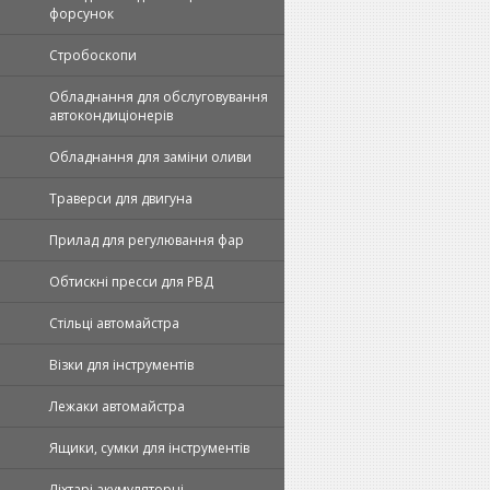
форсунок
Стробоскопи
Обладнання для обслуговування
автокондиціонерів
Обладнання для заміни оливи
Траверси для двигуна
Прилад для регулювання фар
Обтискні пpecси для РВД
Стільці автомайстра
Візки для інструментів
Лежаки автомайстра
Ящики, сумки для інструментів
Ліхтарі акумуляторні