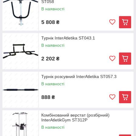
ST058
В наявності
5 808
₴
Турнік InterAtletika ST043.1
В наявності
2 202
₴
Турнік розсувний InterAtletika ST057.3
В наявності
888
₴
Комбінований верстат (розбірний)
InterAtletikGym ST312P
В наявності