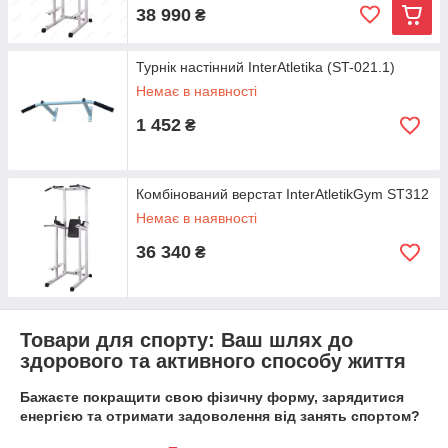
38 990
₴
Турнік настінний InterAtletika (ST-021.1)
Немає в наявності
1 452
₴
Комбінований верстат InterAtletikGym ST312
Немає в наявності
36 340
₴
Товари для спорту: Ваш шлях до
здорового та активного способу життя
Бажаєте покращити свою фізичну форму, зарядитися
енергією та отримати задоволення від занять спортом?
Інтернет-магазин safetop.com.ua
пропонує широкий вибір