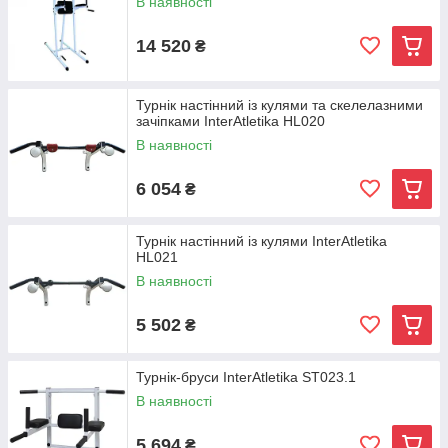
В наявності
14 520
₴
Турнік настінний із кулями та скелелазними
зачіпками InterAtletika HL020
В наявності
6 054
₴
Турнік настінний із кулями InterAtletika
HL021
В наявності
5 502
₴
Турнік-бруси InterAtletika SТ023.1
В наявності
5 694
₴