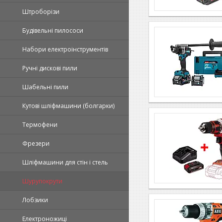
Штроборізи
Будівельні пилососи
Набори електроінструментів
Ручні дискові пили
Шабельні пили
Кутові шліфмашини (болгарки)
Термофени
Фрезери
Шліфмашини для стін і стель
Шурупокрути
Лобзики
Електроножиці