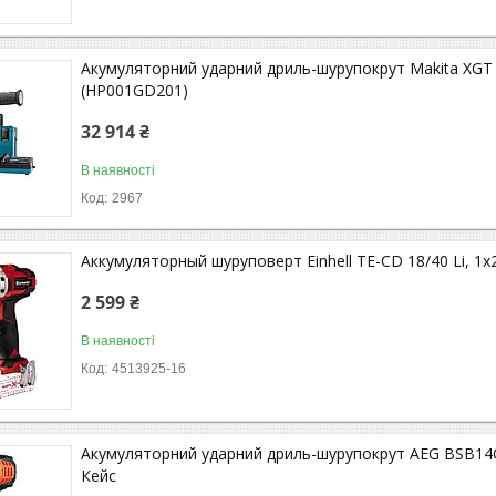
Акумуляторний ударний дриль-шурупокрут Makita XG
(HP001GD201)
32 914 ₴
В наявності
2967
Аккумуляторный шуруповерт Einhell TE-CD 18/40 Li, 1x2.
2 599 ₴
В наявності
4513925-16
Акумуляторний ударний дриль-шурупокрут AEG BSB14CLi
Кейс