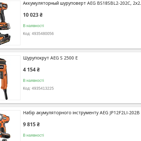
Аккумуляторный шуруповерт AEG BS18SBL2-202C, 2x2.0
10 023 ₴
В наявності
4935480056
Шурупокрут AEG S 2500 E
4 154 ₴
В наявності
4935413225
Набір акумуляторного інструменту AEG JP12F2LI-202B
9 815 ₴
В наявності