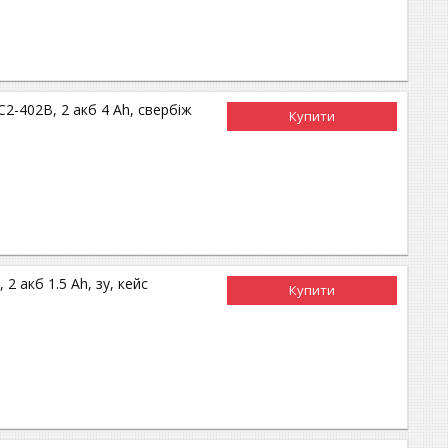
-402B, 2 акб 4 Ah, свербіж
Купити
 акб 1.5 Ah, зу, кейс
Купити