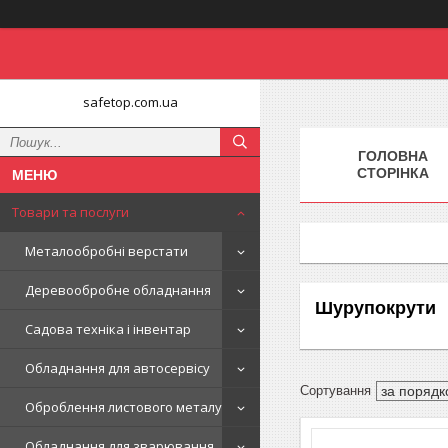
safetop.com.ua
ГОЛОВНА
СТОРІНКА
Товари та послуги
Металообробні верстати
Деревообробне обладнання
Шурупокрути
Садова техніка і інвентар
Обладнання для автосервісу
Оброблення листового металу
Обладнання для зварювання