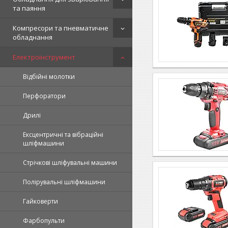
та паяння
Компресори та пневматичне
обладнання
Електроінструмент
Відбійні молотки
Перфоратори
Дрилі
Ексцентричні та вібраційні
шліфмашини
Стрічкові шліфувальні машини
Полірувальні шліфмашини
Гайковерти
Фарбопульти