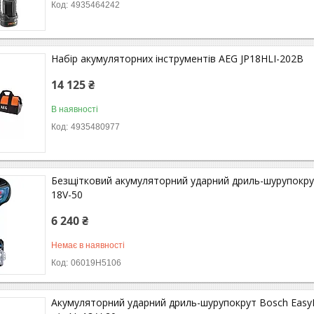
4935464242
Набір акумуляторних інструментів AEG JP18HLI-202B
14 125 ₴
В наявності
4935480977
Безщітковий акумуляторний ударний дриль-шурупокрут
18V-50
6 240 ₴
Немає в наявності
06019H5106
Акумуляторний ударний дриль-шурупокрут Bosch EasyIm