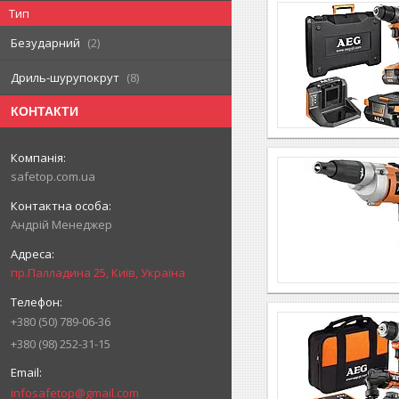
Тип
Безударний
2
Дриль-шурупокрут
8
КОНТАКТИ
safetop.com.ua
Андрій Менеджер
пр.Палладина 25, Київ, Україна
+380 (50) 789-06-36
+380 (98) 252-31-15
infosafetop@gmail.com