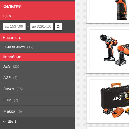
ФІЛЬТРИ
Ціна
Наявність
В наявності
17
Виробник
AEG
25
AGP
1
Bosch
36
GTM
2
Makita
6
Ще 1