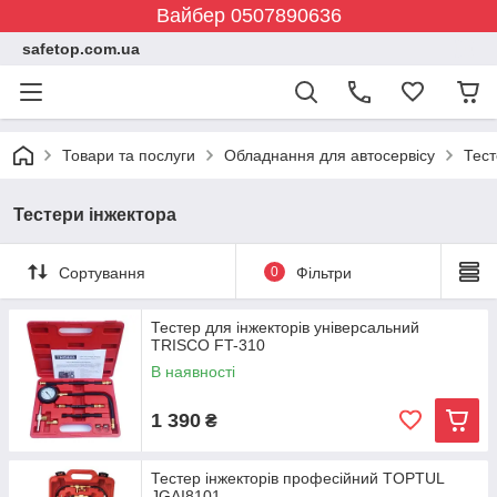
Вайбер 0507890636
safetop.com.ua
Товари та послуги
Обладнання для автосервісу
Тест
Тестери інжектора
Сортування
0
Фільтри
Тестер для інжекторів універсальний
TRISCO FT-310
В наявності
1 390
₴
Тестер інжекторів професійний TOPTUL
JGAI8101