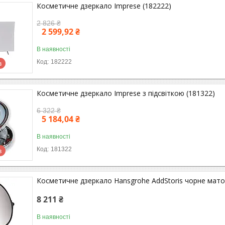
Косметичне дзеркало Imprese (182222)
2 826 ₴
2 599,92 ₴
В наявності
182222
в
Косметичне дзеркало Imprese з підсвіткою (181322)
6 322 ₴
5 184,04 ₴
В наявності
181322
в
Косметичне дзеркало Hansgrohe AddStoris чорне мато
8 211 ₴
В наявності