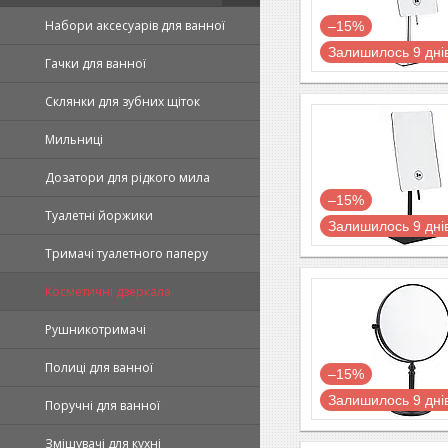
Набори аксесуарів для ванної
–15%
Залишилось 9 дні
Гачки для ванної
Склянки для зубних щіток
Мильниці
Дозатори для рідкого мила
–15%
Туалетні йоржики
Залишилось 9 дні
Тримачі туалетного паперу
Косметичні дзеркала
Рушникотримачі
Полиці для ванної
–15%
Залишилось 9 дні
Поручні для ванної
Змішувачі для кухні