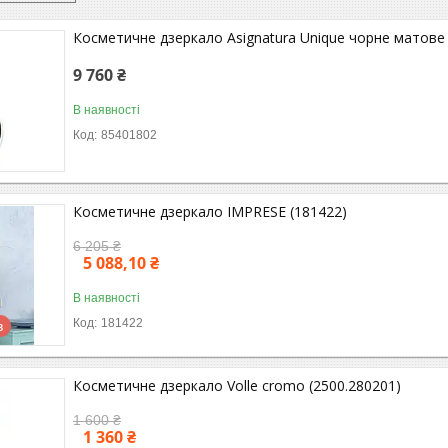
Косметичне дзеркало Asignatura Unique чорне матове
9 760 ₴
В наявності
85401802
Косметичне дзеркало IMPRESE (181422)
6 205 ₴
5 088,10 ₴
В наявності
181422
в
Косметичне дзеркало Volle cromo (2500.280201)
1 600 ₴
1 360 ₴