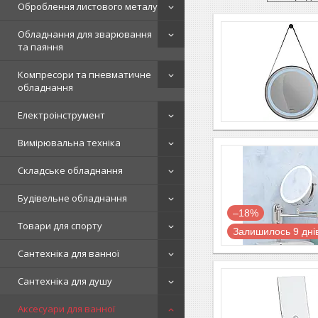
Оброблення листового металу
Обладнання для зварювання
та паяння
Компресори та пневматичне
обладнання
Електроінструмент
Вимірювальна техніка
Складське обладнання
Будівельне обладнання
–18%
Товари для спорту
Залишилось 9 дні
Сантехніка для ванної
Сантехніка для душу
Аксесуари для ванної