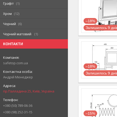
Графіт
1
Хром
12
–18%
Чорний
6
Залишилось 9 дні
Чорний матовий
1
КОНТАКТИ
safetop.com.ua
–18%
Залишилось 9 дні
Андрій Менеджер
пр.Палладина 25, Київ, Україна
+380 (50) 789-06-36
+380 (98) 252-31-15
–15%