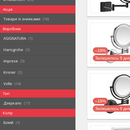
Акція
Товари зі знижками
16
Виробник
ASIGNATURA
1
Hansgrohe
1
–18%
Залишилось 9 дні
Imprese
3
Kroner
2
Volle
14
Тип
–18%
Дзеркало
17
Залишилось 9 дні
Колір
Білий
1