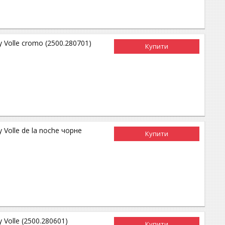
 Volle cromo (2500.280701)
Купити
 Volle de la noche чорне
Купити
 Volle (2500.280601)
Купити