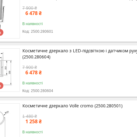
7 900 ₴
6 478 ₴
В наявності
2500.280601
в
Косметичне дзеркало з LED-підсвіткою і датчиком руху
(2500.280604)
7 900 ₴
6 478 ₴
В наявності
в
2500.280604
Косметичне дзеркало Volle cromo (2500.280501)
1 480 ₴
1 258 ₴
В наявності