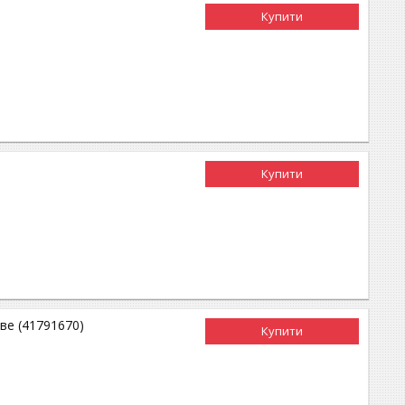
Купити
Купити
ве (41791670)
Купити