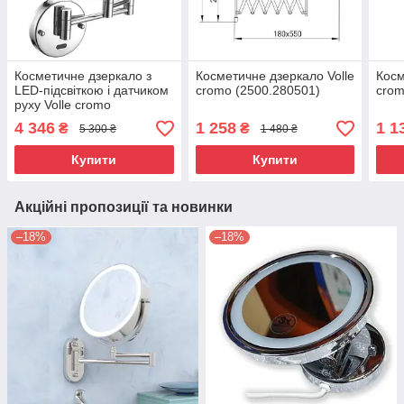
Косметичне дзеркало з
Косметичне дзеркало Volle
Косм
LED-підсвіткою і датчиком
cromo (2500.280501)
crom
руху Volle cromo
(2500.280701)
4 346
1 258
1 1
₴
₴
5 300 ₴
1 480 ₴
Купити
Купити
Акційні пропозиції та новинки
–18%
–18%