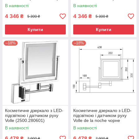
(2500.280704)
В наявності
В наявності
4 346
4 346
₴
₴
5 300 ₴
5 300 ₴
Купити
Купити
–18%
–18%
Косметичне дзеркало з LED-
Косметичне дзеркало з LED-
підсвіткою і датчиком руху
підсвіткою і датчиком руху
Volle (2500.280601)
Volle de la noche чорне
(2500.280604)
В наявності
В наявності
6 478
6 478
₴
₴
7 900 ₴
7 900 ₴