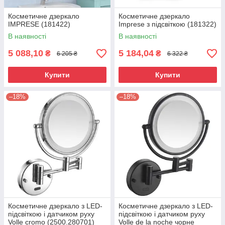
Косметичне дзеркало
Косметичне дзеркало
IMPRESE (181422)
Imprese з підсвіткою (181322)
В наявності
В наявності
5 088,10
5 184,04
₴
₴
6 205 ₴
6 322 ₴
Купити
Купити
–18%
–18%
Косметичне дзеркало з LED-
Косметичне дзеркало з LED-
підсвіткою і датчиком руху
підсвіткою і датчиком руху
Volle cromo (2500.280701)
Volle de la noche чорне