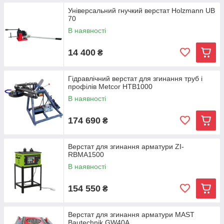
Універсальний гнучкий верстат Holzmann UB
70
В наявності
14 400
₴
Гідравлічний верстат для згинання труб і
профілів Metcor HTB1000
В наявності
174 690
₴
Верстат для згинання арматури ZI-
RBMA1500
В наявності
154 550
₴
Верстат для згинання арматури MAST
Bautechnik GW40A