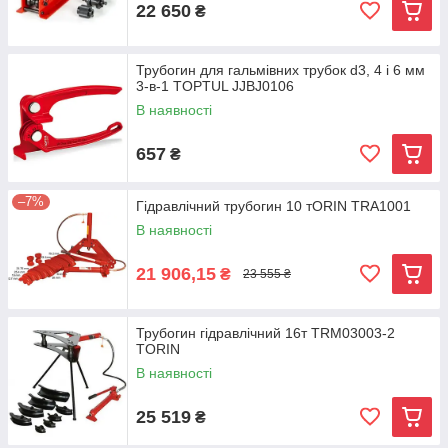
22 650
₴
Трубогин для гальмівних трубок d3, 4 і 6 мм
3-в-1 TOPTUL JJBJ0106
В наявності
657
₴
–7%
Гідравлічний трубогин 10 тORIN TRA1001
В наявності
21 906,15
₴
23 555 ₴
Трубогин гідравлічний 16т TRM03003-2
TORIN
В наявності
25 519
₴