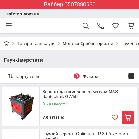
Вайбер 0507890636
safetop.com.ua
Товари та послуги
Металообробні верстати
Гнучкі в
Гнучкі верстати
Сортування
0
Фільтри
Верстат для згинання арматури MAST
Bautechnik GW50
В наявності
78 010
₴
Гнучкий верстат Optimum FP 30 (листогин
ручний)