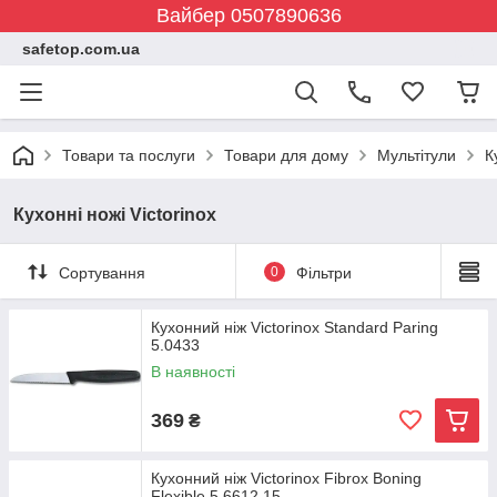
Вайбер 0507890636
safetop.com.ua
Товари та послуги
Товари для дому
Мультітули
К
Кухонні ножі Victorinox
Сортування
0
Фільтри
Кухонний ніж Victorinox Standard Paring
5.0433
В наявності
369
₴
Кухонний ніж Victorinox Fibrox Boning
Flexible 5.6612.15