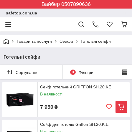
Вайбер 0507890636
safetop.com.ua
Товари та послуги
Сейфи
Готельні сейфи
Готельні сейфи
Сортування
0
Фільтри
Сейф готельний GRIFFON SH.20.KE
В наявності
7 950
₴
Сейф для готелю Griffon SH.20.K.E
В наявності