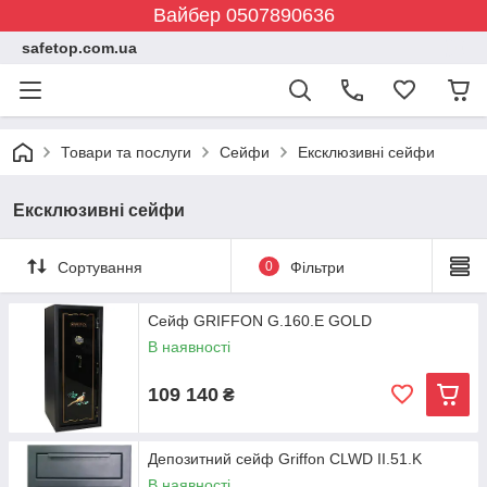
Вайбер 0507890636
safetop.com.ua
Товари та послуги
Сейфи
Ексклюзивні сейфи
Ексклюзивні сейфи
Сортування
0
Фільтри
Сейф GRIFFON G.160.E GOLD
В наявності
109 140
₴
Депозитний сейф Griffon CLWD II.51.K
В наявності