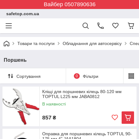
Вайбер 0507890636
safetop.com.ua
Товари та послуги
Обладнання для автосервісу
Спе
Поршень
Сортування
0
Фільтри
Кліщі для поршневих кілець 80-120 мм
TOPTUL L225 мм JABA0812
В наявності
857
₴
Оправка для поршневих кілець TOPTUL 90-
175 мм 4" JAA1804