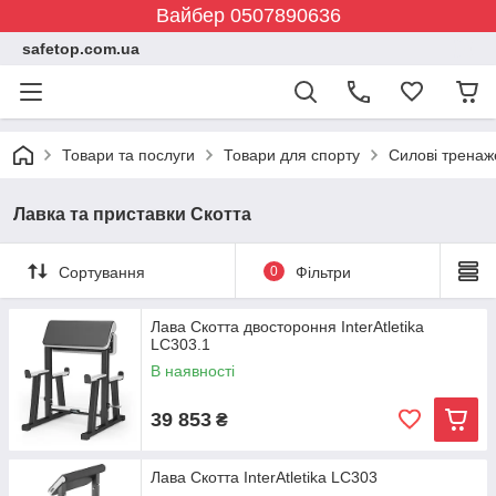
Вайбер 0507890636
safetop.com.ua
Товари та послуги
Товари для спорту
Силові тренаж
Лавка та приставки Скотта
Сортування
0
Фільтри
Лава Скотта двостороння InterAtletika
LC303.1
В наявності
39 853
₴
Лава Скотта InterAtletika LC303