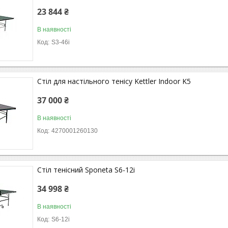
23 844 ₴
В наявності
S3-46i
Стіл для настільного тенісу Kettler Indoor K5
37 000 ₴
В наявності
4270001260130
Стіл тенісний Sponeta S6-12i
34 998 ₴
В наявності
S6-12i