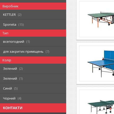
Виробник
KETTLER
2
Sponeta
15
Тип
всепогодний
1
для закритих приміщень
7
Колір
Зелений
2
Зелений
1
Синій
5
Чорний
4
КОНТАКТИ