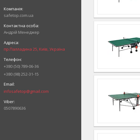
safetop.com.ua
Андрій Менеджер
пр.Палладина 25, Київ, Україна
+380 (50) 789-06-36
+380 (98) 252-31-15
infosafetop@gmail.com
0507890636