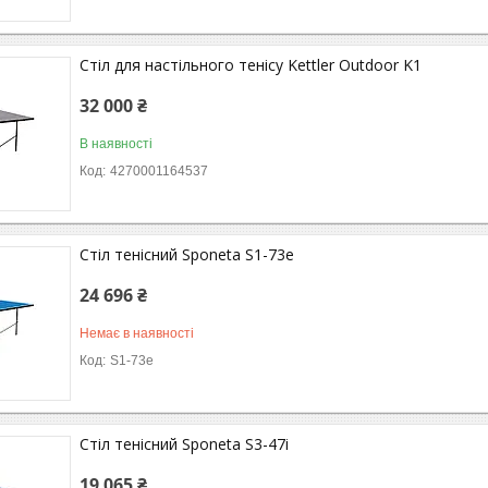
Стіл для настільного тенісу Kettler Outdoor K1
32 000 ₴
В наявності
4270001164537
Стіл тенісний Sponeta S1-73e
24 696 ₴
Немає в наявності
S1-73e
Стіл тенісний Sponeta S3-47i
19 065 ₴