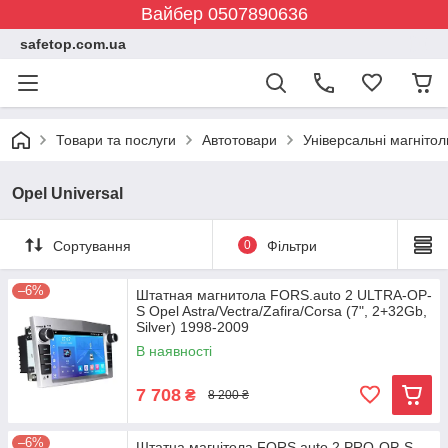
Вайбер 0507890636
safetop.com.ua
Товари та послуги
Автотовари
Універсальні магнітол
Opel Universal
Сортування
0
Фільтри
–6%
Штатная магнитола FORS.auto 2 ULTRA-OP-
S Opel Astra/Vectra/Zafira/Corsa (7", 2+32Gb,
Silver) 1998-2009
В наявності
7 708
₴
8 200 ₴
–6%
Штатна магнітола FORS.auto 2 PRO-OP-S