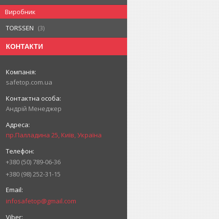
Виробник
TORSSEN
3
КОНТАКТИ
safetop.com.ua
Андрій Менеджер
пр.Палладина 25, Київ, Україна
+380 (50) 789-06-36
+380 (98) 252-31-15
infosafetop@gmail.com