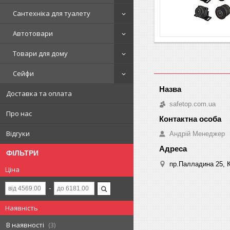
Сантехніка для туалету
Автотовари
Товари для дому
Сейфи
Доставка та оплата
safetop.com.ua
Про нас
Відгуки
Андрій Менеджер
ФІЛЬТРИ
пр.Палладина 25, К
Ціна
Наявність
В наявності
3