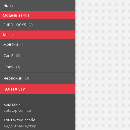
Ні.
8
Модель замка
EURO-LOCKS
7
Колір
Жовтий
1
Синій
3
Сірий
1
Червоний
3
КОНТАКТИ
safetop.com.ua
Андрій Менеджер