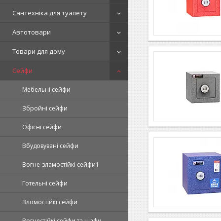
Сантехніка для туалету
Автотовари
Товари для дому
Сейфи
Мебельні сейфи
Збройні сейфи
Офісні сейфи
Вбудовувані сейфи
Вогне-зламостійкі сейфи1
Готельні сейфи
Зломостійкі сейфи
Вогнестійкі сейфи та шафи