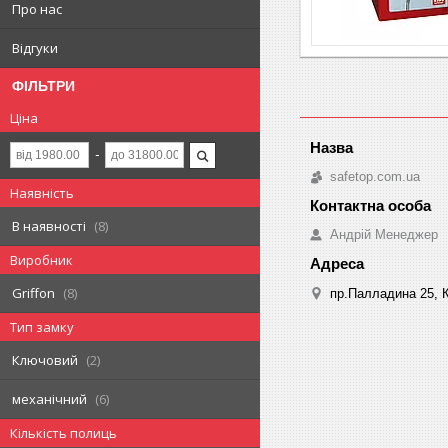
Про нас
Відгуки
ФІЛЬТРИ
Ціна
safetop.com.ua
Наявність
В наявності
8
Андрій Менеджер
Виробник
Griffon
8
пр.Палладина 25, К
Тип замку
Ключовий
2
механічний
6
Кількість полиць