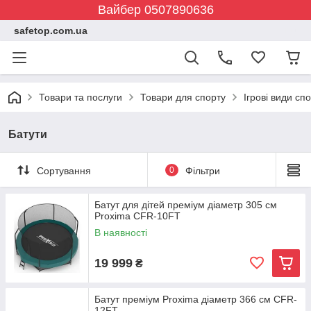
Вайбер 0507890636
safetop.com.ua
Товари та послуги
Товари для спорту
Ігрові види сп
Батути
Сортування
0
Фільтри
Батут для дітей преміум діаметр 305 см
Proxima CFR-10FT
В наявності
19 999
₴
Батут преміум Proxima діаметр 366 см CFR-
12FT