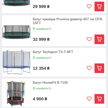
29 999
₴
Батут преміум Proxima діаметр 457 см CFR-
15FT
В наявності
32 999
₴
Батут Techsport TX-T-8FT
В наявності
12 354
₴
Батут HouseFit B 7105
В наявності
4 900
₴