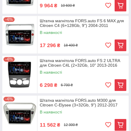
9 964
₴
10 600 ₴
–6%
Штатна магнітола FORS.auto FS 6 MAX для
Citroen C4 (6+128Gb, 9") 2004-2011
В наявності
17 296
₴
18 400 ₴
–6%
Штатна магнітола FORS.auto FS 2 ULTRA
для Citroen C4L (2+32Gb, 10" 2013-2016
В наявності
6 298
₴
6 700 ₴
–6%
Штатна магнітола FORS.auto М300 для
Citroen C-Elysee (3+32Gb, 9") 2012-2017
В наявності
11 562
₴
12 300 ₴