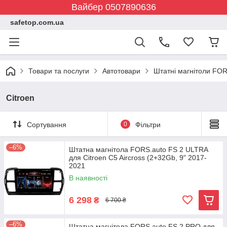
Вайбер 0507890636
safetop.com.ua
Товари та послуги
Автотовари
Штатні магнітоли FOR
Citroen
Сортування
0
Фільтри
–6%
Штатна магнітола FORS.auto FS 2 ULTRA
для Citroen C5 Aircross (2+32Gb, 9" 2017-
2021
В наявності
6 298
₴
6 700 ₴
–6%
Штатна магнітола FORS.auto FS 2 PRO для