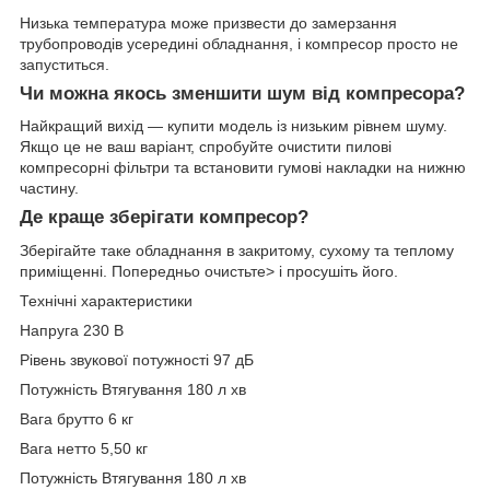
Низька температура може призвести до замерзання
трубопроводів усередині обладнання, і компресор просто не
запуститься.
Чи можна якось зменшити шум від компресора?
Найкращий вихід — купити модель із низьким рівнем шуму.
Якщо це не ваш варіант, спробуйте очистити пилові
компресорні фільтри та встановити гумові накладки на нижню
частину.
Де краще зберігати компресор?
Зберігайте таке обладнання в закритому, сухому та теплому
приміщенні. Попередньо очистьте> і просушіть його.
Технічні характеристики
Напруга 230 В
Рівень звукової потужності 97 дБ
Потужність Втягування 180 л хв
Вага брутто 6 кг
Вага нетто 5,50 кг
Потужність Втягування 180 л хв