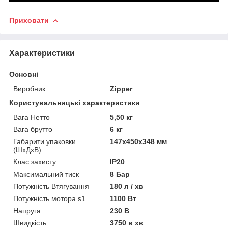
Приховати
Характеристики
Основні
Виробник
Zipper
Користувальницькі характеристики
Вага Нетто
5,50 кг
Вага брутто
6 кг
Габарити упаковки
147х450х348 мм
(ШхДхВ)
Клас захисту
IP20
Максимальний тиск
8 Бар
Потужність Втягування
180 л / хв
Потужність мотора s1
1100 Вт
Напруга
230 В
Швидкість
3750 в хв