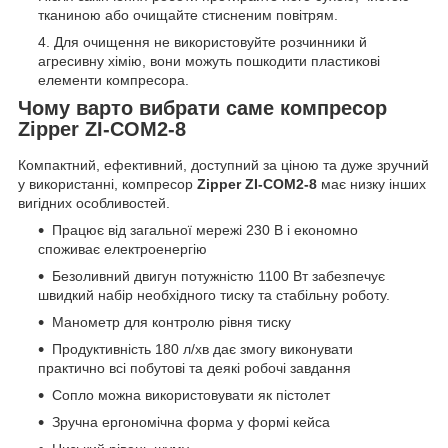
тканиною або очищайте стисненим повітрям.
Для очищення не використовуйте розчинники й
агресивну хімію, вони можуть пошкодити пластикові
елементи компресора.
Чому варто вибрати саме компресор
Zipper ZI-COM2-8
Компактний, ефективний, доступний за ціною та дуже зручний
у використанні, компресор
Zipper ZI-COM2-8
має низку інших
вигідних особливостей.
Працює від загальної мережі 230 В і економно
споживає електроенергію
Безоливний двигун потужністю 1100 Вт забезпечує
швидкий набір необхідного тиску та стабільну роботу.
Манометр для контролю рівня тиску
Продуктивність 180 л/хв дає змогу виконувати
практично всі побутові та деякі робочі завдання
Сопло можна використовувати як пістолет
Зручна ергономічна форма у формі кейса