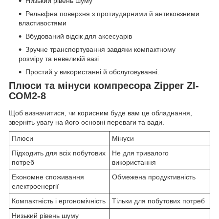
Низький рівень шуму
Рельєфна поверхня з протиударними й антиковзними
властивостями
Вбудований відсік для аксесуарів
Зручне транспортування завдяки компактному
розміру та невеликій вазі
Простий у використанні й обслуговуванні.
Плюси та мінуси компресора Zipper ZI-
COM2-8
Щоб визначитися, чи корисним буде вам це обладнання,
зверніть увагу на його основні переваги та вади.
Плюси
Мінуси
Підходить для всіх побутових
Не для тривалого
потреб
використання
Економне споживання
Обмежена продуктивність
електроенергії
Компактність і ергономічність
Тільки для побутових потреб
Низький рівень шуму