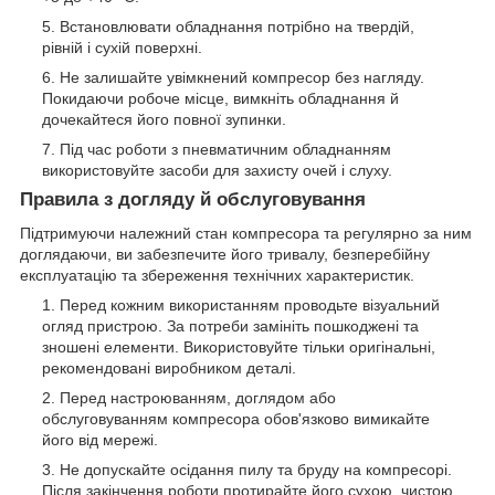
Встановлювати обладнання потрібно на твердій,
рівній і сухій поверхні.
Не залишайте увімкнений компресор без нагляду.
Покидаючи робоче місце, вимкніть обладнання й
дочекайтеся його повної зупинки.
Під час роботи з пневматичним обладнанням
використовуйте засоби для захисту очей і слуху.
Правила з догляду й обслуговування
Підтримуючи належний стан компресора та регулярно за ним
доглядаючи, ви забезпечите його тривалу, безперебійну
експлуатацію та збереження технічних характеристик.
Перед кожним використанням проводьте візуальний
огляд пристрою. За потреби замініть пошкоджені та
зношені елементи. Використовуйте тільки оригінальні,
рекомендовані виробником деталі.
Перед настроюванням, доглядом або
обслуговуванням компресора обов'язково вимикайте
його від мережі.
Не допускайте осідання пилу та бруду на компресорі.
Після закінчення роботи протирайте його сухою, чистою