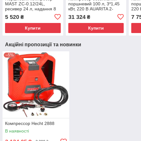
MAST ZC-0.12/24L,
поршневий 100 л, 3*1,45
порш
ресивер 24 л, надання 8
кВт, 220 В AUARITA 2-
220 
барів, продуктивність220
1450X3F100-220
145
5 520
31 324
7 7
₴
₴
л/хв
Купити
Купити
Акційні пропозиції та новинки
–5%
Компрессор Hecht 2888
В наявності