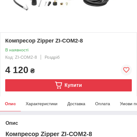
Компресор Zipper ZI-COM2-8
В наявності
Код: ZI-COM2-8
Роздріб
4 120
₴
Купити
Опис
Характеристики
Доставка
Оплата
Умови п
Опис
Компресор Zipper ZI-COM2-8