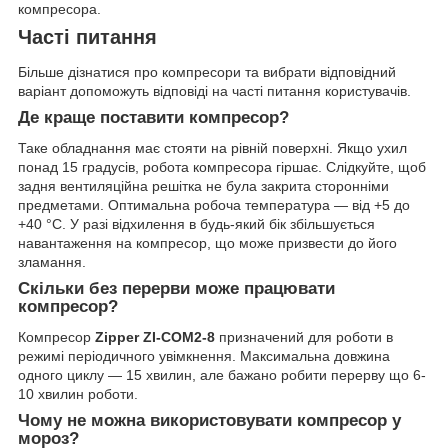
компресора.
Часті питання
Більше дізнатися про компресори та вибрати відповідний
варіант допоможуть відповіді на часті питання користувачів.
Де краще поставити компресор?
Таке обладнання має стояти на рівній поверхні. Якщо ухил
понад 15 градусів, робота компресора гіршає. Слідкуйте, щоб
задня вентиляційна решітка не була закрита сторонніми
предметами. Оптимальна робоча температура — від +5 до
+40 °C. У разі відхилення в будь-який бік збільшується
навантаження на компресор, що може призвести до його
зламання.
Скільки без перерви може працювати
компресор?
Компресор
Zipper ZI-COM2-8
призначений для роботи в
режимі періодичного увімкнення. Максимальна довжина
одного циклу — 15 хвилин, але бажано робити перерву що 6-
10 хвилин роботи.
Чому не можна використовувати компресор у
мороз?