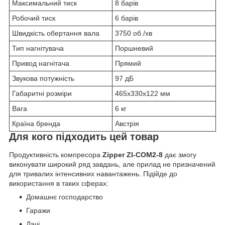
Максимальний тиск
8 барів
Робочий тиск
6 барів
Швидкість обертання вала
3750 об./хв
Тип нагнітувача
Поршневий
Привод нагнітача
Прямий
Звукова потужність
97 дБ
Габаритні розміри
465х330х122 мм
Вага
6 кг
Країна бренда
Австрія
Для кого підходить цей товар
Продуктивність компресора
Zipper ZI-COM2-8
дає змогу
виконувати широкий ряд завдань, але прилад не призначений
для тривалих інтенсивних навантажень. Підійде до
використання в таких сферах:
Домашнє господарство
Гаражи
Дачі