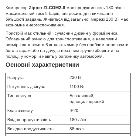
Компресор
Zipper ZI-COM2-8
має продуктивність 180 л/хв і
максимальний тиск 8 барів, що досить для виконання
більшості завдань. Живиться від загальної мережі 230 В і має
економне енергоспоживання.
Пристрій має стильний і сучасний дизайн у формі кейса.
Обладнаний ручкою для транспортування, а невеликий
розмір і вага всього 6 кг дають змогу без проблем перевозити
його в гараж або на дачу, а поза ним зручно зберігати на
полиці, у коморі й навіть у багажнику автомобіля.
Основні характеристики
Напруга
230 В
Потужність двигуна
1100 Вт
Тип двигуна
Безоливний,
одноциліндровий
Клас захисту
IP20
Вхідна продуктивність
180 л/хв
Вихідна продуктивність
88 л/хв