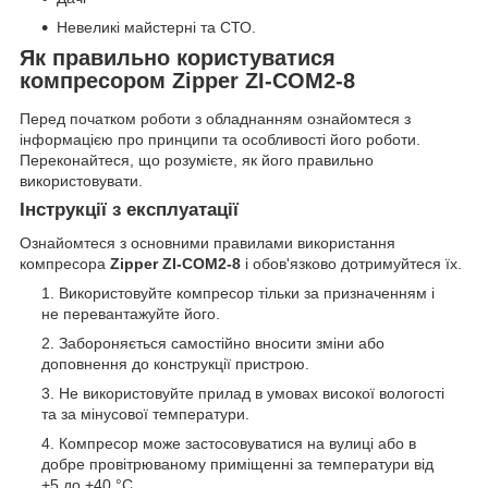
Невеликі майстерні та СТО.
Як правильно користуватися
компресором Zipper ZI-COM2-8
Перед початком роботи з обладнанням ознайомтеся з
інформацією про принципи та особливості його роботи.
Переконайтеся, що розумієте, як його правильно
використовувати.
Інструкції з експлуатації
Ознайомтеся з основними правилами використання
компресора
Zipper ZI-COM2-8
і обов'язково дотримуйтеся їх.
Використовуйте компресор тільки за призначенням і
не перевантажуйте його.
Забороняється самостійно вносити зміни або
доповнення до конструкції пристрою.
Не використовуйте прилад в умовах високої вологості
та за мінусової температури.
Компресор може застосовуватися на вулиці або в
добре провітрюваному приміщенні за температури від
+5 до +40 °C.