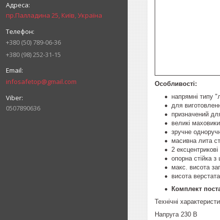
пр.Палладина 25, Київ, Україна
+380 (50) 789-06-36
+380 (98) 252-31-15
infosafetop@gmail.com
Особливості:
напрямні типу "
для виготовленн
0507890636
призначений для
великі маховики
зручне одноруч
масивна лита с
2 ексцентрикові
опорна стійка з
макс. висота за
висота верстата
Комплект пост
Технічні характерист
Напруга 230 В