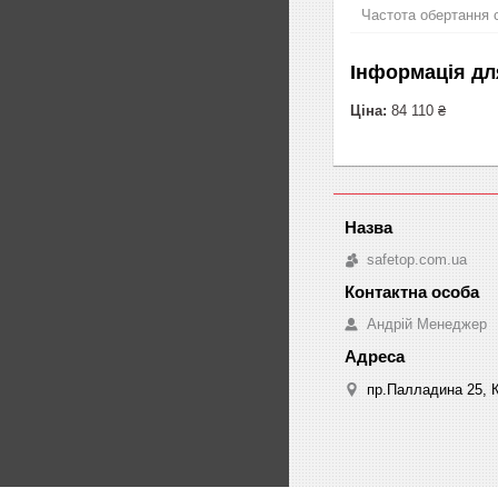
Частота обертання
Інформація дл
Ціна:
84 110 ₴
safetop.com.ua
Андрій Менеджер
пр.Палладина 25, К