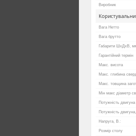
Виробник
Користувальни
Вага Нетто
Вага брутто
Габарити ШхДхВ, мм
Гарантійний термін
Макс. висота
Макс. глибина свер
Макс. товщина заго
Мін макс діаметр с
Потужність двигуна
Потужність двигуна
Напруга, В.:
Розмір столу