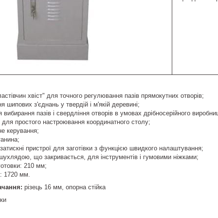
ластівчин хвіст" для точного регулювання пазів прямокутних отворів;
я шипових з'єднань у твердій і м'якій деревині;
 вибирання пазів і свердління отворів в умовах дрібносерійного виробни
 для простого настроювання координатного столу;
не керування;
танина;
 затискні пристрої для заготівки з функцією швидкого налаштування;
 шухлядою, що закривається, для інструментів і гумовими ніжками;
готовки: 210 мм;
: 1720 мм.
ачання:
різець 16 мм, опорна стійка
ики