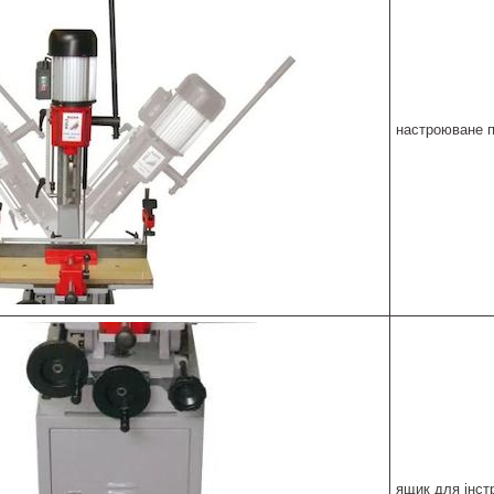
настроюване 
ящик для інстр