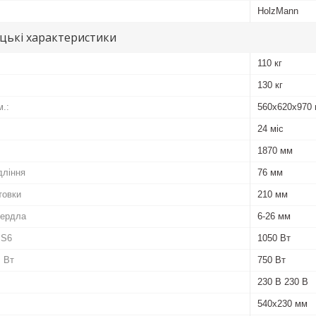
HolzMann
цькі характеристики
110 кг
130 кг
.:
560х620х970
24 міс
1870 мм
дління
76 мм
товки
210 мм
вердла
6-26 мм
 S6
1050 Вт
, Вт
750 Вт
230 В 230 В
540x230 мм