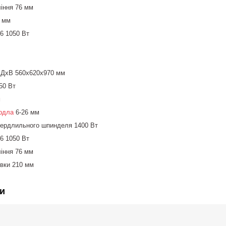
іння 76 мм
0 мм
6 1050 Вт
ШхДхВ 560х620х970 мм
50 Вт
м
рдла
6-26 мм
вердлильного шпинделя 1400 Вт
6 1050 Вт
іння 76 мм
овки 210 мм
и