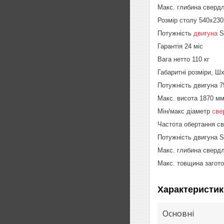
Макс. глибина свердл
Розмір столу 540x23
Потужність
двигуна
S
Гарантія 24 міс
Вага нетто 110 кг
Габаритні розміри, 
Потужність двигуна 7
Макс. висота 1870 м
Мін/макс діаметр
све
Частота обертання с
Потужність двигуна S
Макс. глибина свердл
Макс. товщина загот
Характеристик
Основні