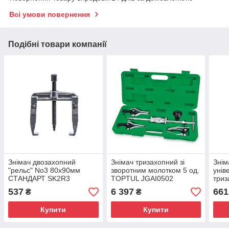
Всі умови повернення
Подібні товари компанії
Знімач двозахопний
Знімач тризахопний зі
Знім
"рельс" No3 80х90мм
зворотним молотком 5 од.
унів
СТАНДАРТ SK2R3
TOPTUL JGAI0502
триз
(75
537
6 397
661
₴
₴
SK2
Купити
Купити