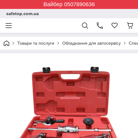
Вайбер 0507890636
safetop.com.ua
Товари та послуги
Обладнання для автосервісу
Спе