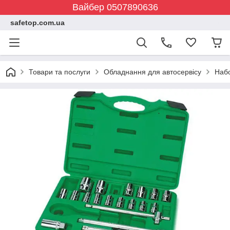
Вайбер 0507890636
safetop.com.ua
Товари та послуги
Обладнання для автосервісу
Набо