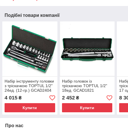
Подібні товари компанії
Набір інструменту головки
Набір головок із
Набі
з тріскачкою TOPTUL 1/2"
тріскачкою TOPTUL 1/2"
тріс
24ед. (12-гр.) GCAD2404
18ед. GCAD1821
17 о
4 015
2 452
8 3
₴
₴
Купити
Купити
Про нас