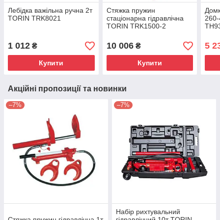
Лебідка важільна ручна 2т
Стяжка пружин
Домк
TORIN TRK8021
стаціонарна гідравлічна
260
TORIN TRK1500-2
TH9
1 012
10 006
5 2
₴
₴
Купити
Купити
Акційні пропозиції та новинки
–7%
–7%
Набір рихтувальний
Стяжка пружин гідравлічна 1т
гідравлічний 10т TORIN