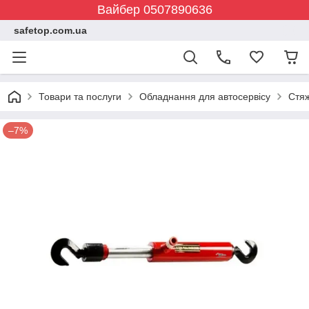
Вайбер 0507890636
safetop.com.ua
Товари та послуги
Обладнання для автосервісу
Стяж
–7%