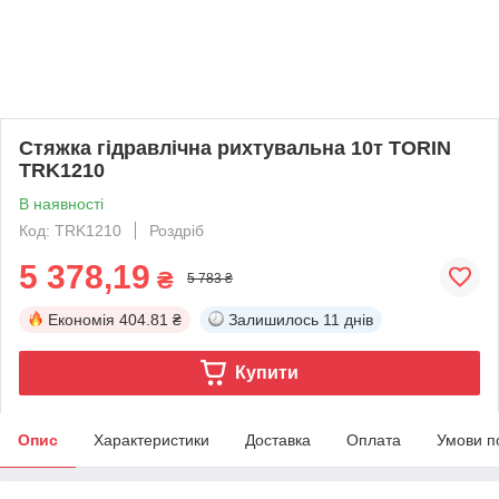
Стяжка гідравлічна рихтувальна 10т TORIN
TRK1210
В наявності
Код: TRK1210
Роздріб
5 378,19
₴
5 783 ₴
Економія
404.81 ₴
Залишилось
11 днів
Купити
Опис
Характеристики
Доставка
Оплата
Умови п