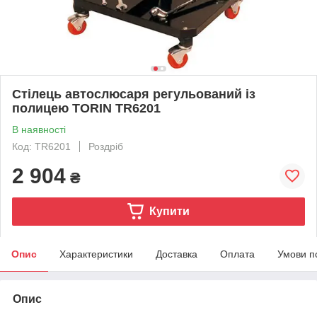
Стілець автослюсаря регульований із
полицею TORIN TR6201
В наявності
Код: TR6201
Роздріб
2 904
₴
Купити
Опис
Характеристики
Доставка
Оплата
Умови п
Опис