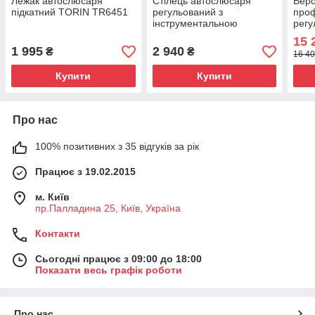
Лежак автослюсаря
Стілець автослюсаря
Верс
підкатний TORIN TR6451
регульований з
проф
інструментальною
регу
полицею TORIN TR6201A
TRG
15 
1 995
2 940
₴
₴
16 40
Купити
Купити
Про нас
100% позитивних з 35 відгуків за рік
Працює з 19.02.2015
м. Київ
пр.Палладина 25, Київ, Україна
Контакти
Сьогодні працює з 09:00 до 18:00
Показати весь графік роботи
Про нас