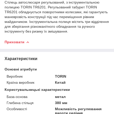
Стілець автослюсаря регульований, з інструментальною
полицею TORIN TR6201. Регульований табурет TORIN
TR6201 обладнується поворотними колесами, які гарантують
маневровість конструкції під час переміщення рівним
майданчиком. Інструментальна полиця містить три відділення
для зберігання різноманітного обладнання та ручного
інструменту без ризику їх змішування.
Приховати
Характеристики
Основні атрибути
Виробник
TORIN
Країна виробник
Китай
Користувальницькі характеристики
База-основа
метал
Глибина стільця
380 мм
Особливості
Можливість регулювання
висоти сидіння