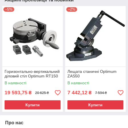
–5%
–2%
Горизонтально-вертикальний
Лещата станичні Optimum
діловий стіл Optimum RT150
ZAS50
В наявності
В наявності
19 593,75
7 442,12
₴
₴
20 625 ₴
7 594 ₴
Купити
Купити
Про нас