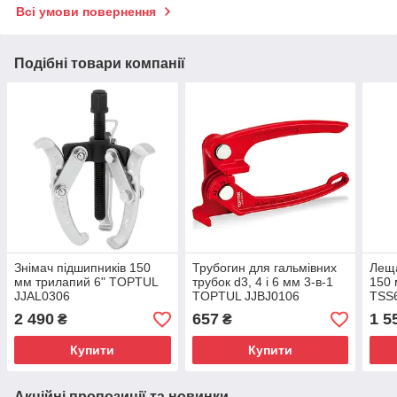
Всі умови повернення
Подібні товари компанії
Знімач підшипників 150
Трубогин для гальмівних
Леща
мм трилапий 6" TOPTUL
трубок d3, 4 і 6 мм 3-в-1
150
JJAL0306
TOPTUL JJBJ0106
TSS
2 490
657
1 5
₴
₴
Купити
Купити
Акційні пропозиції та новинки