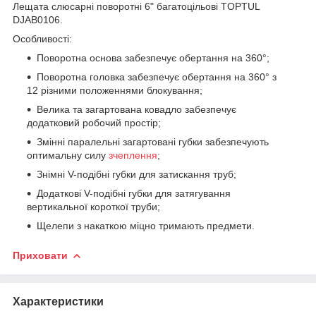
Лещата слюсарні поворотні 6" багатоцільові TOPTUL
DJAB0106.
Особливості:
Поворотна основа забезпечує обертання на 360°;
Поворотна головка забезпечує обертання на 360° з
12 різними положеннями блокування;
Велика та загартована ковадло забезпечує
додатковий робочий простір;
Змінні паралельні загартовані губки забезпечують
оптимальну силу
зчеплення
;
Знімні V-подібні губки для затискання труб;
Додаткові V-подібні губки для затягування
вертикальної короткої труби;
Щелепи з накаткою міцно тримають предмети.
Приховати
Характеристики