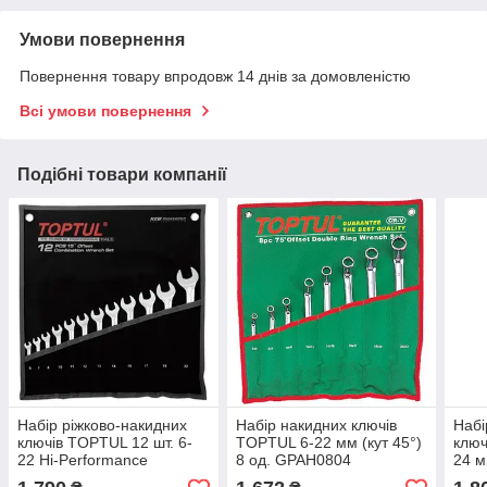
Умови повернення
Повернення товару впродовж 14 днів за домовленістю
Всі умови повернення
Подібні товари компанії
Набір ріжково-накидних
Набір накидних ключів
Набі
ключів TOPTUL 12 шт. 6-
TOPTUL 6-22 мм (кут 45°)
ключ
22 Hi-Performance
8 од. GPAH0804
24 
GPAX1202