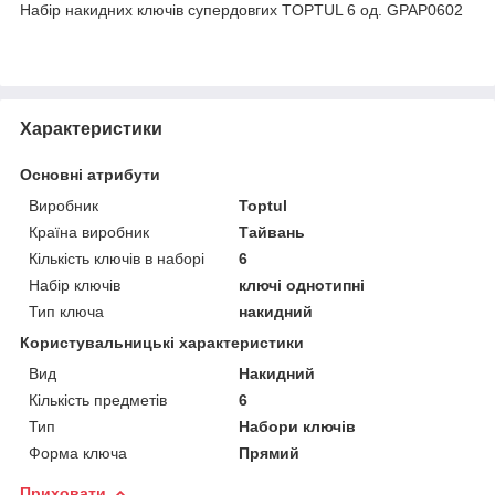
Набір накидних ключів супердовгих TOPTUL 6 од. GPAP0602
Характеристики
Основні атрибути
Виробник
Toptul
Країна виробник
Тайвань
Кількість ключів в наборі
6
Набір ключів
ключі однотипні
Тип ключа
накидний
Користувальницькі характеристики
Вид
Накидний
Кількість предметів
6
Тип
Набори ключів
Форма ключа
Прямий
Приховати