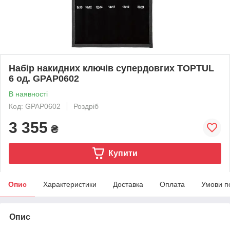
Набір накидних ключів супердовгих TOPTUL
6 од. GPAP0602
В наявності
Код: GPAP0602
Роздріб
3 355
₴
Купити
Опис
Характеристики
Доставка
Оплата
Умови п
Опис