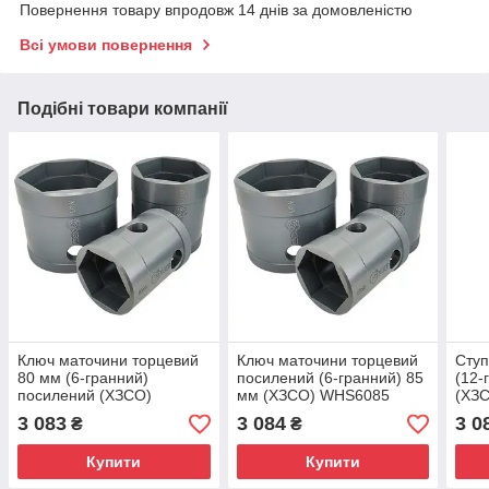
Повернення товару впродовж 14 днів за домовленістю
Всі умови повернення
Подібні товари компанії
Ключ маточини торцевий
Ключ маточини торцевий
Ступ
80 мм (6-гранний)
посилений (6-гранний) 85
(12-
посилений (ХЗСО)
мм (ХЗСО) WHS6085
(ХЗ
WHS6080
3 083
3 084
3 0
₴
₴
Купити
Купити