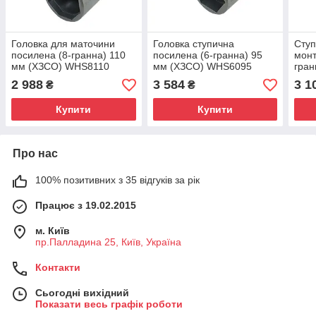
Головка для маточини
Головка ступична
Ступ
посилена (8-гранна) 110
посилена (6-гранна) 95
монт
мм (ХЗСО) WHS8110
мм (ХЗСО) WHS6095
гран
WHS
2 988
3 584
3 1
₴
₴
Купити
Купити
Про нас
100% позитивних з 35 відгуків за рік
Працює з 19.02.2015
м. Київ
пр.Палладина 25, Київ, Україна
Контакти
Сьогодні вихідний
Показати весь графік роботи