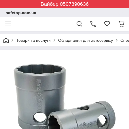
Вайбер 0507890636
safetop.com.ua
Товари та послуги
Обладнання для автосервісу
Спе