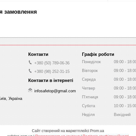
я замовлення
Графік роботи
Понеділок
09:00
18:0
+380 (50) 789-06-36
Вівторок
09:00
18:0
+380 (98) 252-31-15
Середа
09:00
18:0
Четвер
09:00
18:0
infosafetop@gmail.com
Пʼятниця
09:00
18:0
иїв, Україна
Субота
10:00
15:0
Неділя
Вихідний
Сайт створений на маркетплейсі
Prom.ua