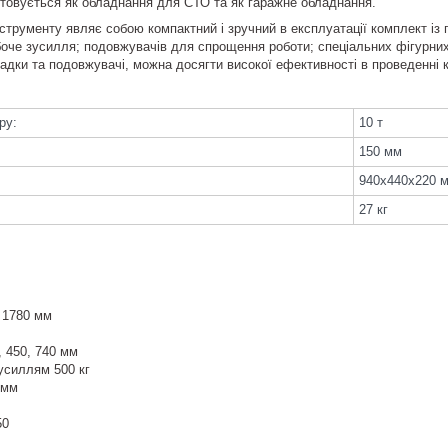
товується як обладнання для СТО та як гаражне обладнання.
нструменту являє собою компактний і зручний в експлуатації комплект із 
оче зусилля; подовжувачів для спрощення роботи; спеціальних фігурних 
адки та подовжувачі, можна досягти високої ефективності в проведенні к
ру:
10 т
150 мм
940x440x220 
27 кг
1780 мм
0, 450, 740 мм
 зусиллям 500 кг
90 мм
 Ø50