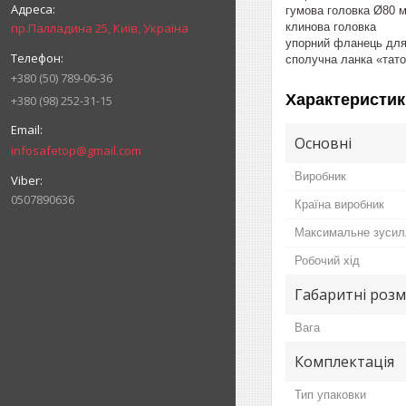
гумова головка Ø8
клинова головка
пр.Палладина 25, Київ, Україна
упорний фланець д
сполучна ланка «тато
+380 (50) 789-06-36
Характеристик
+380 (98) 252-31-15
Основні
infosafetop@gmail.com
Виробник
0507890636
Країна виробник
Максимальне зусил
Робочий хід
Габаритні розм
Вага
Комплектація
Тип упаковки