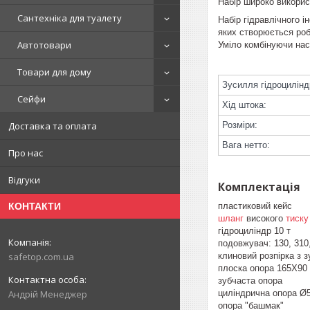
Набір широко викорис
Сантехніка для туалету
Набір гідравлічного і
яких створюється роб
Автотовари
Уміло комбінуючи нас
Товари для дому
Зусилля гідроцилінд
Сейфи
Хід штока:
Розміри:
Доставка та оплата
Вага нетто:
Про нас
Відгуки
Комплектація
пластиковий кейс
КОНТАКТИ
шланг
високого
тиску
гідроциліндр 10 т
подовжувач: 130, 31
клиновий розпірка з
safetop.com.ua
плоска опора 165Х
зубчаста опора
циліндрична опора
Андрій Менеджер
опора "башмак"