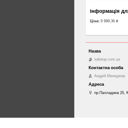
Інформація дл
Ціна:
9 999,36 ₴
safetop.com.ua
Андрій Менеджер
пр.Палладина 25, К