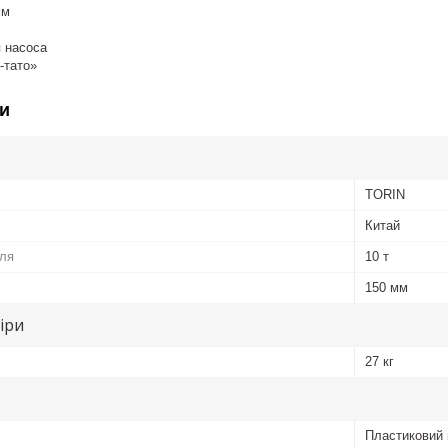
0 мм
ля насоса
-тато»
и
TORIN
Китай
ля
10 т
150 мм
іри
27 кг
Пластиковий 