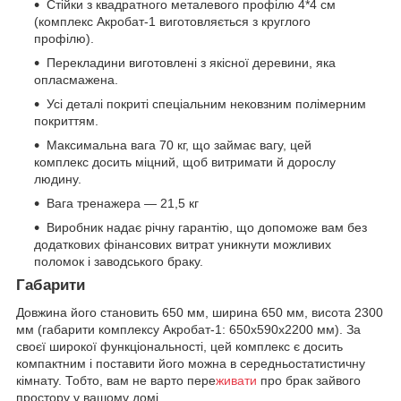
Стійки з квадратного металевого профілю 4*4 см
(комплекс Акробат-1 виготовляється з круглого
профілю).
Перекладини виготовлені з якісної деревини, яка
опласмажена.
Усі деталі покриті спеціальним нековзним полімерним
покриттям.
Максимальна вага 70 кг, що займає вагу, цей
комплекс досить міцний, щоб витримати й дорослу
людину.
Вага тренажера — 21,5 кг
Виробник надає річну гарантію, що допоможе вам без
додаткових фінансових витрат уникнути можливих
поломок і заводського браку.
Габарити
Довжина його становить 650 мм, ширина 650 мм, висота 2300
мм (габарити комплексу Акробат-1: 650х590х2200 мм). За
своєї широкої функціональності, цей комплекс є досить
компактним і поставити його можна в середньостатистичну
кімнату. Тобто, вам не варто пере
живати
про брак зайвого
простору у вашому домі.