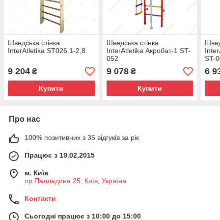
Шведська стінка
Шведська стінка
Швед
InterAtletika ST026.1-2,8
InterAtletika Акробат-1 ST-
Inte
052
ST-0
9 204
9 078
6 9
₴
₴
Купити
Купити
Про нас
100% позитивних з 35 відгуків за рік
Працює з 19.02.2015
м. Київ
пр.Палладина 25, Київ, Україна
Контакти
Сьогодні працює з 10:00 до 15:00