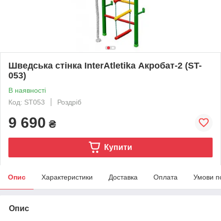
Шведська стінка InterAtletika Акробат-2 (ST-
053)
В наявності
Код: ST053
Роздріб
9 690
₴
Купити
Опис
Характеристики
Доставка
Оплата
Умови п
Опис