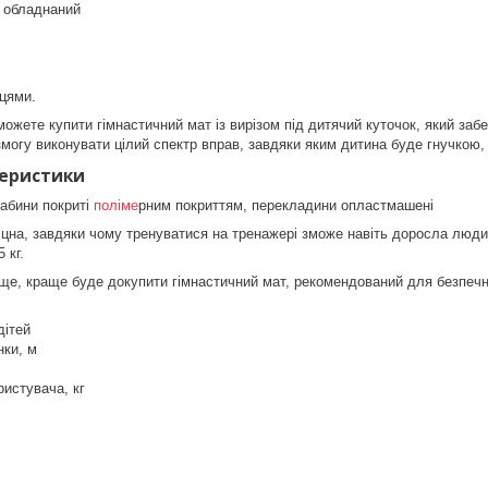
 обладнаний
ьцями.
можете купити гімнастичний мат із вирізом під дитячий куточок, який за
змогу виконувати цілий спектр вправ, завдяки яким дитина буде гнучкою,
теристики
абини покриті
поліме
рним покриттям, перекладини опластмашені
іцна, завдяки чому тренуватися на тренажері зможе навіть доросла люд
 кг.
ще, краще буде докупити гімнастичний мат, рекомендований для безпечн
дітей
нки, м
истувача, кг