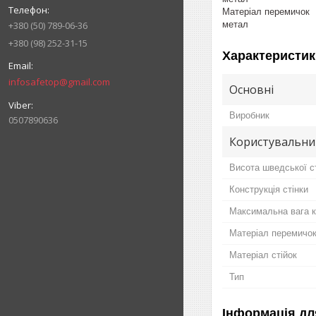
Матеріал перемичок
метал
+380 (50) 789-06-36
+380 (98) 252-31-15
Характеристик
infosafetop@gmail.com
Основні
Виробник
0507890636
Користувальни
Висота шведської ст
Конструкція стінки
Максимальна вага к
Матеріал перемичо
Матеріал стійок
Тип
Інформація дл