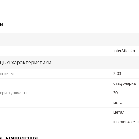
и
InterAtletika
цькі характеристики
інки, м
2.09
стаціонарна
ористувача, кг
70
к
метал
метал
шведська сті
я замовлення