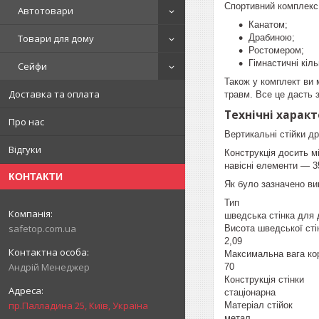
Спортивний комплекс
Автотовари
Канатом;
Драбиною;
Товари для дому
Ростомером;
Гімнастичні кіл
Сейфи
Також у комплект ви 
Доставка та оплата
травм. Все це дасть 
Технічні харак
Про нас
Вертикальні стійки др
Відгуки
Конструкція досить м
навісні елементи — 35
КОНТАКТИ
Як було зазначено ви
Тип
шведська стінка для 
safetop.com.ua
Висота шведської сті
2,09
Максимальна вага кор
Андрій Менеджер
70
Конструкція стінки
стаціонарна
пр.Палладина 25, Київ, Україна
Матеріал стійок
метал