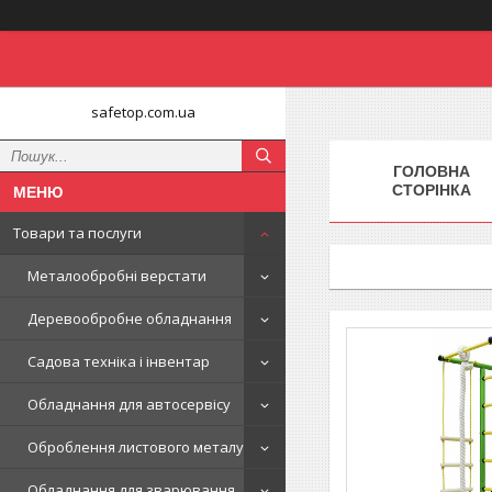
safetop.com.ua
ГОЛОВНА
СТОРІНКА
Товари та послуги
Металообробні верстати
Деревообробне обладнання
Садова техніка і інвентар
Обладнання для автосервісу
Оброблення листового металу
Обладнання для зварювання