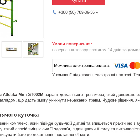
Купити
+380 (50) 789-06-36
повернення товару протягом 14 днів
за домо
У компанії підключені електронні платежі. Те
rAtletika Міні ST002M
варіант домашнього тренажера, який допоможе ро
наглядом, що дасть змогу уникнути небажаних травм. Чудове рішення, яке
тячого куточка
ний комплекс, який підійде будь-якій дитині та впишеться практично в бу
у такий спосіб зміцнюючи її здоров'я, підвищуючи її силу та витриваліст
тивувати його до досягнення поставленої мети.