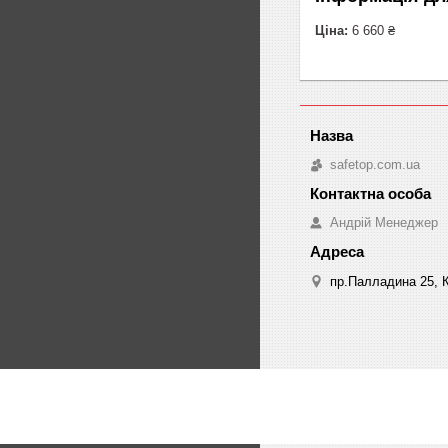
Ціна:
6 660 ₴
safetop.com.ua
Андрій Менеджер
пр.Палладина 25, К