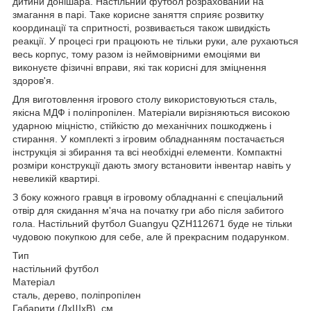
дитини донішара. Настільний футбол розрахований на
змагання в парі. Таке корисне заняття сприяє розвитку
координації та спритності, розвивається також швидкість
реакції. У процесі гри працюють не тільки руки, але рухаються
весь корпус, тому разом із неймовірними емоціями ви
виконуєте фізичні вправи, які так корисні для зміцнення
здоров'я.
Для виготовлення ігрового столу використовуються сталь,
якісна МДФ і поліпропілен. Матеріали вирізняються високою
ударною міцністю, стійкістю до механічних пошкоджень і
стирання. У комплекті з ігровим обладнанням постачається
інструкція зі збирання та всі необхідні елементи. Компактні
розміри конструкції дають змогу встановити інвентар навіть у
невеликій квартирі.
З боку кожного гравця в ігровому обладнанні є спеціальний
отвір для скидання м'яча на початку гри або після забитого
гола. Настільний футбол Guangyu QZH112671 буде не тільки
чудовою покупкою для себе, але й прекрасним подарунком.
Тип
настільний футбол
Матеріал
сталь, дерево, поліпропілен
Габарити (ДхШхВ), см