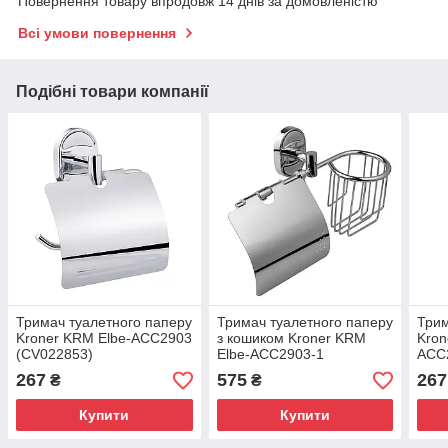
Повернення товару впродовж 14 днів за домовленістю
Всі умови повернення
Подібні товари компанії
Тримач туалетного паперу
Тримач туалетного паперу
Трим
Kroner KRM Elbe-ACC2903
з кошиком Kroner KRM
Kron
(CV022853)
Elbe-ACC2903-1
ACC
(CV022854)
267
575
267
₴
₴
Купити
Купити