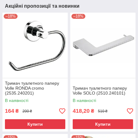
Акційні пропозиції та новинки
–18%
–18%
Тримач туалетного паперу
Volle RONDA cromo
Тримач туалетного паперу
(2535.240201)
Volle SOLO (2510.240101)
В наявності
В наявності
164
418,20
₴
₴
200 ₴
510 ₴
Купити
Купити
–15%
–15%