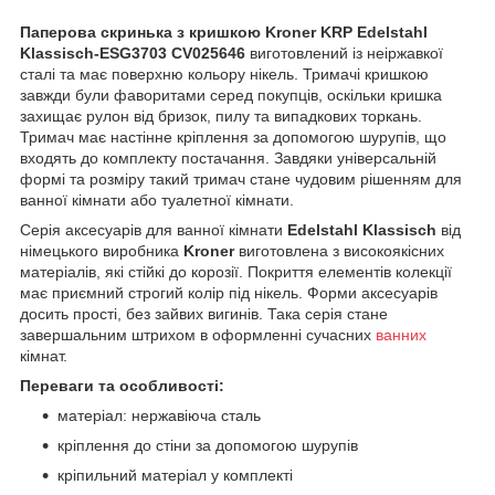
Паперова скринька з кришкою Kroner KRP Edelstahl
Klassisch-ESG3703 CV025646
виготовлений із неіржавкої
сталі та має поверхню кольору нікель. Тримачі кришкою
завжди були фаворитами серед покупців, оскільки кришка
захищає рулон від бризок, пилу та випадкових торкань.
Тримач має настінне кріплення за допомогою шурупів, що
входять до комплекту постачання. Завдяки універсальній
формі та розміру такий тримач стане чудовим рішенням для
ванної кімнати або туалетної кімнати.
Серія аксесуарів для ванної кімнати
Edelstahl Klassisch
від
німецького виробника
Kroner
виготовлена з високоякісних
матеріалів, які стійкі до корозії. Покриття елементів колекції
має приємний строгий колір під нікель. Форми аксесуарів
досить прості, без зайвих вигинів. Така серія стане
завершальним штрихом в оформленні сучасних
ванних
кімнат.
Переваги та особливості:
матеріал: нержавіюча сталь
кріплення до стіни за допомогою шурупів
кріпильний матеріал у комплекті