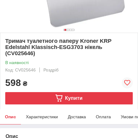
Тримач туалетного паперу Kroner KRP
Edelstahl Klassisch-ESG3703 нікель
(CV025646)
В наявності
Код: CV025646
Роздріб
598
₴
Купити
Опис
Характеристики
Доставка
Оплата
Умови п
Опис