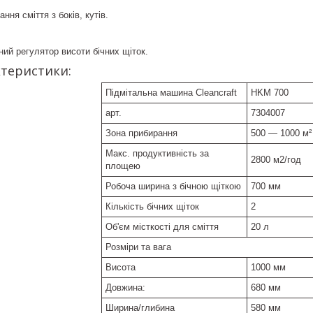
ння сміття з боків, кутів.
ний регулятор висоти бічних щіток.
ктеристики:
Підмітальна машина Cleancraft
HKM 700
арт.
7304007
Зона прибирання
500 — 1000 м²
Макс. продуктивність за
2800 м2/год
площею
Робоча ширина з бічною щіткою
700 мм
Кількість бічних щіток
2
Об'єм місткості для сміття
20 л
Розміри та вага
Висота
1000 мм
Довжина:
680 мм
Ширина/глибина
580 мм