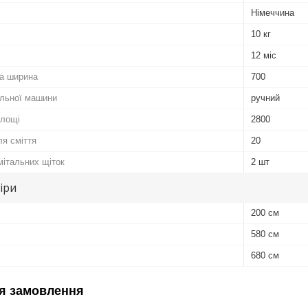
Німеччина
10 кг
12 міс
а ширина
700
альної машини
ручний
площі
2800
ля сміття
20
дмітальних щіток
2 шт
іри
200 см
580 см
680 см
я замовлення