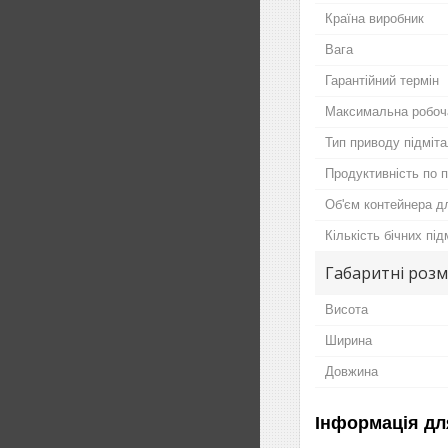
Країна виробник
Вага
Гарантійний термін
Максимальна робоч
Тип приводу підміт
Продуктивність по 
Об'єм контейнера д
Кількість бічних пі
Габаритні розм
Висота
Ширина
Довжина
Інформація дл