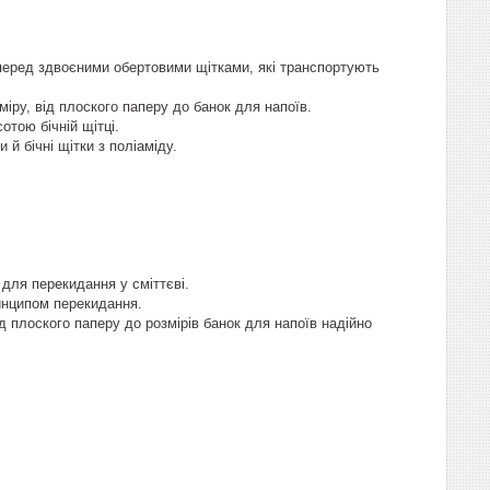
я перед здвоєними обертовими щітками, які транспортують
іру, від плоского паперу до банок для напоїв.
отою бічній щітці.
 й бічні щітки з поліаміду.
, для перекидання у сміттєві.
ринципом перекидання.
 плоского паперу до розмірів банок для напоїв надійно