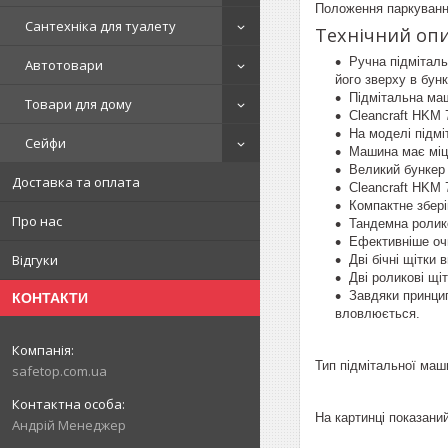
Положення паркування
Сантехніка для туалету
Технічний опи
Ручна підміталь
Автотовари
його зверху в бунк
Підмітальна маш
Товари для дому
Cleancraft HKM 
На моделі підмі
Сейфи
Машина має міц
Великий бункер 
Доставка та оплата
Cleancraft HKM 
Компактне збері
Про нас
Тандемна ролик
Ефективніше оч
Відгуки
Дві бічні щітки 
Дві роликові щі
Завдяки принцип
КОНТАКТИ
вловлюється.
Тип підмітальної маш
safetop.com.ua
На картинці показани
Андрій Менеджер