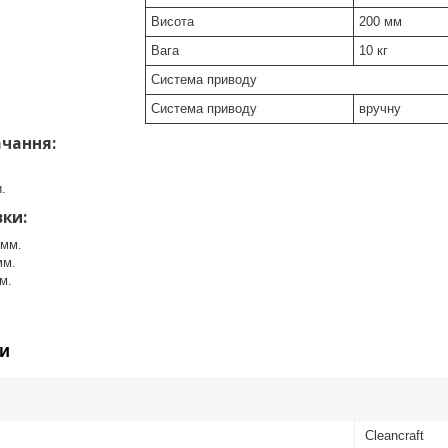
Висота
200 мм
Вага
10 кг
Система приводу
Система приводу
вручну
чання:
.
ки:
 мм.
мм.
м.
и
Cleancraft