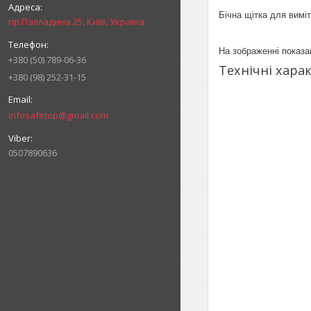
Бічна щітка для виміта
пр.Палладина 25, Київ, Україна
На зображенні показа
+380 (50) 789-06-36
Технічні хара
+380 (98) 252-31-15
infosafetop@gmail.com
0507890636