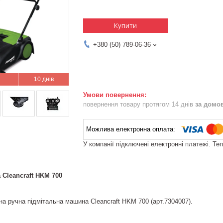
Купити
+380 (50) 789-06-36
10 днів
повернення товару протягом 14 днів
за домо
У компанії підключені електронні платежі. Те
Cleancraft HKM 700
на ручна підмітальна машина Cleancraft HKM 700 (арт.7304007).