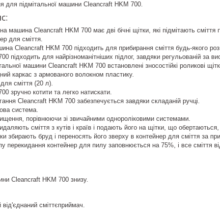
 для підмітальної машини Cleancraft HKM 700.
с:
на машина Cleancraft HKM 700 має дві бічні щітки, які підмітають смітт
ер для сміття.
ина Cleancraft HKM 700 підходить для прибирання сміття будь-якого розм
700 підходить для найрізноманітніших підлог, завдяки регульованій за вис
тальної машини Cleancraft HKM 700 встановлені зносостійкі роликові щітки
ний каркас з армованого волокном пластику.
для сміття (20 л).
700 зручно котити та легко натискати.
гання Cleancraft HKM 700 забезпечується завдяки складаній ручці.
ова система.
ищення, порівнюючи зі звичайними однороліковими системами.
видаляють сміття з кутів і країв і подають його на щітки, що обертаються
тки збирають бруд і переносять його зверху в контейнер для сміття за п
у перекидання контейнер для пилу заповнюється на 75%, і все сміття від
ини Cleancraft HKM 700 знизу.
й від'єднаний сміттєприймач.