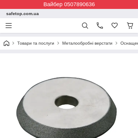
Вайбер 0507890636
safetop.com.ua
Товари та послуги
Металообробні верстати
Оснащенн