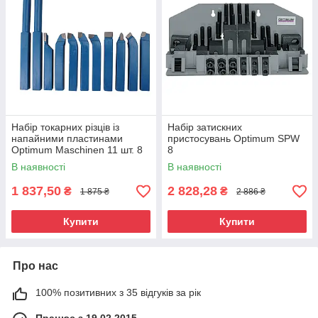
Набір токарних різців із
Набір затискних
напайними пластинами
пристосувань Optimum SPW
Optimum Maschinen 11 шт. 8
8
мм
В наявності
В наявності
1 837,50
2 828,28
₴
₴
1 875 ₴
2 886 ₴
Купити
Купити
Про нас
100% позитивних з 35 відгуків за рік