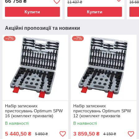
66 758
₴
11 437 ₴
16 68
Купити
Купити
Акційні пропозиції та новинки
–7%
–7%
Набір затискних
Набір затискних
пристосувань Optimum SPW
пристосувань Optimum SPW
16 (комплект прихватів)
12 (комплект прихватів
станкових)
В наявності
В наявності
5 440,50
3 859,50
₴
₴
5 850 ₴
4 150 ₴