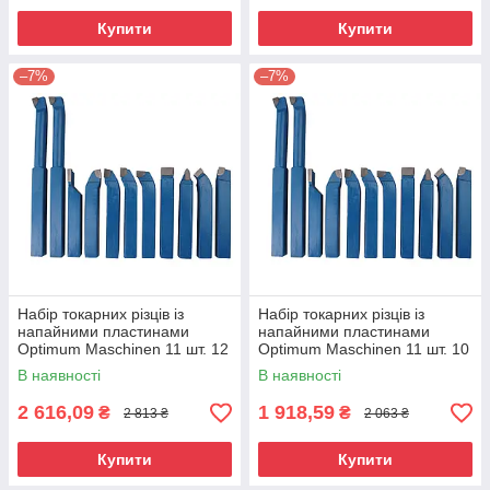
Купити
Купити
–7%
–7%
Набір токарних різців із
Набір токарних різців із
напайними пластинами
напайними пластинами
Optimum Maschinen 11 шт. 12
Optimum Maschinen 11 шт. 10
мм
мм
В наявності
В наявності
2 616,09
1 918,59
₴
₴
2 813 ₴
2 063 ₴
Купити
Купити