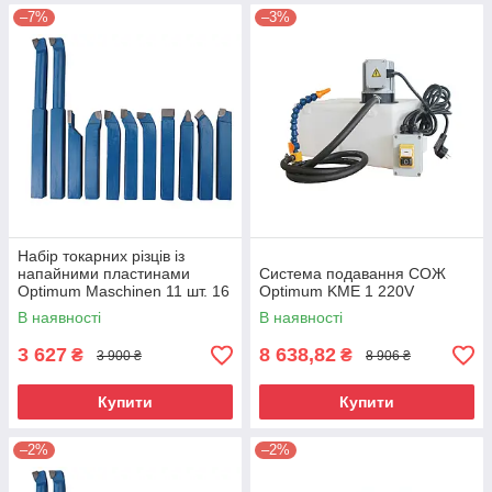
–7%
–3%
Набір токарних різців із
напайними пластинами
Система подавання СОЖ
Optimum Maschinen 11 шт. 16
Optimum KME 1 220V
мм
В наявності
В наявності
3 627
8 638,82
₴
₴
3 900 ₴
8 906 ₴
Купити
Купити
–2%
–2%