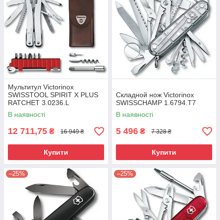
Мультитул Victorinox
SWISSTOOL SPIRIT X PLUS
Складной нож Victorinox
RATCHET 3.0236.L
SWISSCHAMP 1.6794.T7
В наявності
В наявності
12 711,75
5 496
₴
₴
16 949 ₴
7 328 ₴
Купити
Купити
–25%
–25%