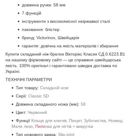
довжина ручки: 58 мм
7 функцій
інструменти з високоякісної неіржавкої сталі
паковання: блістер
бренд: Victorinox, Швейцарія
гарантія: довічна на якість матеріалів і збирання
Купити складаний ніж-брелок Вікторікс Класик СД 0.6223.B1
на нашому фірмовому сайті — це справжня швейцарська
якість. 100% оригінал і гарантовано швидка доставка по
Україні.
ТЕХНІЧНІ ПАРАМЕТРИ
Тип товару:
Складной нож
Серії:
Classic SD
Довжина складаного ножа (мм):
58
Цвет:
Червоний
Функції
Кільце для ключів, Пінцет, Зубочистка, Ножиці,
Мале лезо
, Пило
чка для нігтів + викрутка
Тип ножового замка:
Slip-joint