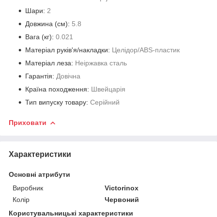
Шари:
2
Довжина (cм):
5.8
Вага (кг):
0.021
Матеріал руків'я/накладки:
Целідор/ABS-пластик
Матеріал леза:
Неіржавка сталь
Гарантія:
Довічна
Країна походження:
Швейцарія
Тип випуску товару:
Серійний
Приховати
Характеристики
Основні атрибути
Виробник
Victorinox
Колір
Червоний
Користувальницькі характеристики