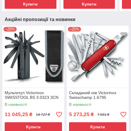
Купити
Купити
Акційні пропозиції та новинки
–25%
–25%
Мультитул Victorinox
Складаний ніж Victorinox
SWISSTOOL BS 3.0323.3CN
Swisschamp 1.6795
В наявності
В наявності
11 045,25
5 273,25
₴
₴
14 727 ₴
7 031 ₴
Купити
Купити