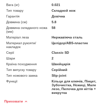
Вага (кг)
0.021
Тип товару
Складной нож
Гарантія
Довічна
Довжина (cм)
5.8
Довжина складаного ножа
58
(мм)
Матеріал леза
Нержавіюча сталь
Материал рукояти/
Целідор/ABS-пластик
накладок
Серії
Classic SD
Шари
2
Країна походження
Швейцарія
Тип випуску товару
Серійний
Тип ножового замка
Slip-joint
Функції
Кільце для ключів, Пінцет,
Зубочистка, Ножиці, Мале
лезо, Пилочка для нігтів +
викрутка
Приховати