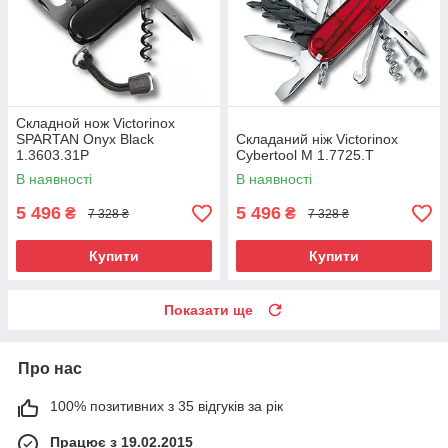
Складной нож Victorinox
SPARTAN Onyx Black
Складаний ніж Victorinox
1.3603.31P
Cybertool M 1.7725.T
В наявності
В наявності
5 496
5 496
₴
₴
7 328 ₴
7 328 ₴
Купити
Купити
Показати ще
Про нас
100% позитивних з 35 відгуків за рік
Працює з 19.02.2015