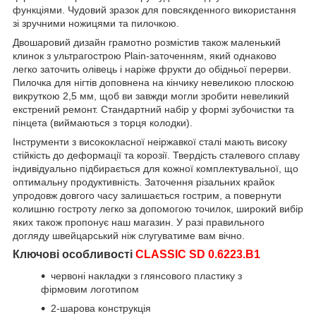
функціями. Чудовий зразок для повсякденного використання
зі зручними ножицями та пилочкою.
Двошаровий дизайн грамотно розмістив також маленький
клинок з ультрагострою Plain-заточенням, який однаково
легко заточить олівець і наріже фрукти до обідньої перерви.
Пилочка для нігтів доповнена на кінчику невеликою плоскою
викруткою 2,5 мм, щоб ви завжди могли зробити невеликий
екстрений ремонт. Стандартний набір у формі зубочистки та
пінцета (виймаються з торця колодки).
Інструменти з висококласної неіржавкої сталі мають високу
стійкість до деформації та корозії. Твердість сталевого сплаву
індивідуально підбирається для кожної комплектувальної, що
оптимальну продуктивність. Заточення різальних крайок
упродовж довгого часу залишається гострим, а повернути
колишню гостроту легко за допомогою точилок, широкий вибір
яких також пропонує наш магазин. У разі правильного
догляду швейцарський ніж слугуватиме вам вічно.
Ключові особливості
CLASSIC SD 0.6223.B1
червоні накладки з глянсового пластику з
фірмовим логотипом
2-шарова конструкція