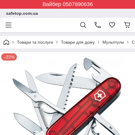
Вайбер 0507890636
safetop.com.ua
Товари та послуги
Товари для дому
Мультітули
С
–22%