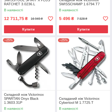
SWISSTOOL SPIRIT X PLUS
Складной нож Victorinox
RATCHET 3.0236.L
SWISSCHAMP 1.6794.T7
В наявності
В наявності
12 711,75
5 496
₴
₴
16 949 ₴
7 328 ₴
Купити
Купити
–25%
–25%
Складной нож Victorinox
SPARTAN Onyx Black
Складаний ніж Victorinox
1.3603.31P
Cybertool M 1.7725.T
В наявності
В наявності