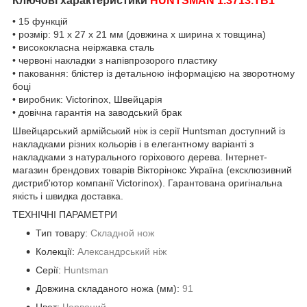
Ключові характеристики
HUNTSMAN 1.3713.TB1
• 15 функцій
• розмір: 91 х 27 х 21 мм (довжина х ширина х товщина)
• висококласна неіржавка сталь
• червоні накладки з напівпрозорого пластику
• паковання: блістер із детальною інформацією на зворотному
боці
• виробник: Victorinox, Швейцарія
• довічна гарантія на заводський брак
Швейцарський армійський ніж із серії Huntsman доступний із
накладками різних кольорів і в елегантному варіанті з
накладками з натурального горіхового дерева. Інтернет-
магазин брендових товарів Вікторінокс Україна (ексклюзивний
дистриб'ютор компанії Victorinox). Гарантована оригінальна
якість і швидка доставка.
ТЕХНІЧНІ ПАРАМЕТРИ
Тип товару:
Складной нож
Колекції:
Александрський ніж
Серії:
Huntsman
Довжина складаного ножа (мм):
91
Цвет:
Червоний