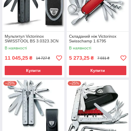
Мультитул Victorinox
Складаний ніж Victorinox
SWISSTOOL BS 3.0323.3CN
Swisschamp 1.6795
В наявності
В наявності
11 045,25
5 273,25
₴
₴
14 727 ₴
7 031 ₴
Купити
Купити
–25%
–25%