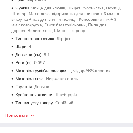
Функції
Кільце для ключів, Пінцет, Зубочистка, Ножиці,
Штопор, Мале лезо, відкривалка для пляшок + 6 мм пл.
викрутка + паз для зняття ізоляції, Консервний ніж + 3
мм плотокрутка, Гачок багатоцільовий, Пила для
дерева, Велике лезо, Шило — кернер
Тип ножового замка:
Slip-joint
Шари:
4
Довжина (cм):
9.1
Вага (кг):
0.097
Матеріал руків'я/накладки:
Целідор/ABS-пластик
Матеріал леза:
Неіржавка сталь
Гарантія:
Довічна
Країна походження:
Швейцарія
Тип випуску товару:
Серійний
Приховати