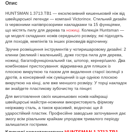
Опис
HUNTSMAN 1.3713.TB1 — ексклюзивний кишеньковий ніж від
швейцарської легенди — компанії Victorinox. Стильний дизайн
із червоними напівпрозорими накладками та 15 функціями,
що містять пилу для дерева та
ножиці
. Колекція Huntsman —
це моделі складаних ножів середнього розміру, які підходять
для походів, кемпінгів та інших різновидів відпочинку.
Зручне розміщення інструментів у чотиришаровому дизайні: 2
клинки (великий і маленький), дуже гостра пила для дерева,
ножиці, багатофункціональний гак, штопор, кернер/шило. Два
комбіновані пристосування: відкривачка для пляшок із
плоскою викруткою та пазом для видалення старої ізоляції з
дротів, а консервний ніж суміщений із ще однією плоскою
викруткою на кінці, але вже меншого розміру. У торці накладок
ви знайдете пластикову зубочистку та пінцет.
Для виготовлення своїх кишенькових ножів найкращі
швейцарські майстри-ножники використовують фірмову
неіржавку сталь, а також красивий, водночас ще й
ударостійкий пластик. Професійне заводське заточування дає
змогу всім різальним крайкам упродовж тривалого періоду
залишатися гострими.