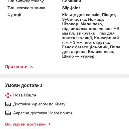
Тип випуску товару
Серійний
Тип ножового замка
Slip-joint
Функції
Кільце для ключів, Пінцет,
Зубочистка, Ножиці,
Штопор, Мале лезо,
відкривалка для пляшок + 6
мм пл. викрутка + паз для
зняття ізоляції, Консервний
ніж + 3 мм плотокрутка,
Гачок багатоцільовий, Пила
для дерева, Велике лезо,
Шило — кернер
Приховати
Умови доставки
Нова Пошта
Доставка кур'єром по Києву
Адресна доставка Нової пошти
Всі умови доставки