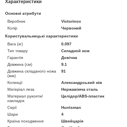
Характеристики
Основні атрибути
Виробник
Victorinox
Колір
Червоний
Користувальницькі характеристики
Вага (кг)
0.097
Тип товару
Складной нож
Гарантія
Довічна
Довжина (cм)
9.1
Довжина складаного ножа
91
(мм)
Колекції
Александрський ніж
Матеріал леза
Нержавіюча сталь
Материал рукояти/
Целідор/ABS-пластик
накладок
Серії
Huntsman
Шари
4
Країна походження
Швейцарія