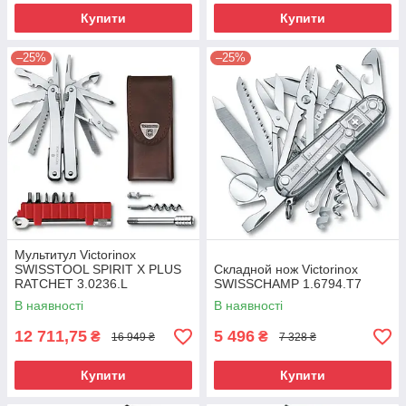
Купити
Купити
–25%
–25%
Мультитул Victorinox
SWISSTOOL SPIRIT X PLUS
Складной нож Victorinox
RATCHET 3.0236.L
SWISSCHAMP 1.6794.T7
В наявності
В наявності
12 711,75
5 496
₴
₴
16 949 ₴
7 328 ₴
Купити
Купити