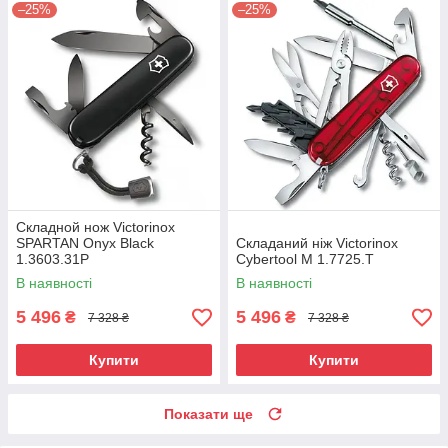
–25%
–25%
Складной нож Victorinox
SPARTAN Onyx Black
Складаний ніж Victorinox
1.3603.31P
Cybertool M 1.7725.T
В наявності
В наявності
5 496
5 496
₴
₴
7 328 ₴
7 328 ₴
Купити
Купити
Показати ще