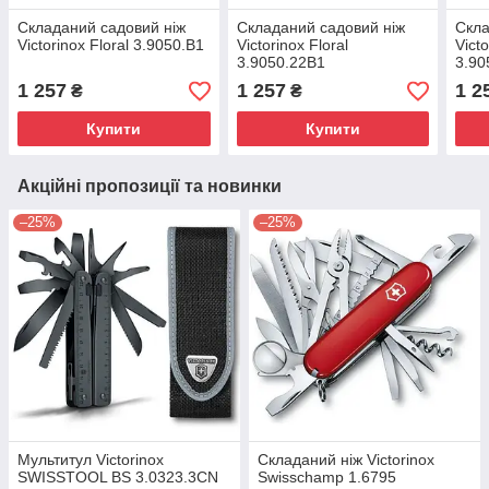
Складаний садовий ніж
Складаний садовий ніж
Скла
Victorinox Floral 3.9050.B1
Victorinox Floral
Victo
3.9050.22B1
3.90
1 257
1 257
1 2
₴
₴
Купити
Купити
Акційні пропозиції та новинки
–25%
–25%
Мультитул Victorinox
Складаний ніж Victorinox
SWISSTOOL BS 3.0323.3CN
Swisschamp 1.6795