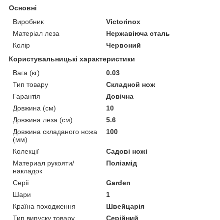
Основні
Виробник
Victorinox
Матеріал леза
Нержавіюча сталь
Колір
Червоний
Користувальницькі характеристики
Вага (кг)
0.03
Тип товару
Складной нож
Гарантія
Довічна
Довжина (cм)
10
Довжина леза (см)
5.6
Довжина складаного ножа
100
(мм)
Колекції
Садові ножі
Материал рукояти/
Поліамід
накладок
Серії
Garden
Шари
1
Країна походження
Швейцарія
Тип випуску товару
Серійний