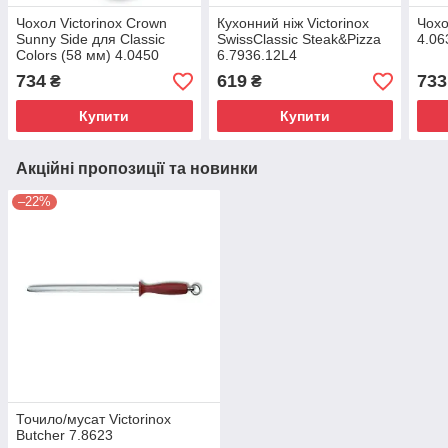
Чохол Victorinox Crown
Кухонний ніж Victorinox
Чохо
Sunny Side для Classic
SwissClassic Steak&Pizza
4.06
Colors (58 мм) 4.0450
6.7936.12L4
734
619
733
₴
₴
Купити
Купити
Акційні пропозиції та новинки
–22%
Точило/мусат Victorinox
Butcher 7.8623