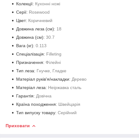
Колекції:
Кухонні ножі
Серії:
Rosewood
Цвет:
Коричневий
Довжина леза (см):
18
Довжина (cм):
30.7
Вага (кг):
0.113
Спеціалізація:
Filleting
Призначення:
Філейні
Тип леза:
Гнучке, Гладке
Матеріал руків'я/накладки:
Дерево
Матеріал леза:
Неіржавка сталь
Гарантія:
Довічна
Країна походження:
Швейцарія
Тип випуску товару:
Серійний
Приховати