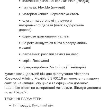
заточення різальної крайки: Plain (гладка)
тип леза: Flexible (гнучкий)
матеріал клинка: нержавіюча сталь
елегантна ергономічна ручка з
натурального дерева (палісандр/рожеве
дерево)
фірмове гравіювання на лезі
не рекомендується мити в посудомийній
машині
паковання: разовий захист на лезо
серія: Rosewood
бренд-виробник: Victorinox (Швейцарія)
Купити швейцарський ніж для філетування Victorinox
Rosewood Filleting Flexible 5.3700.18 ви можете на нашому
сайті за найвигіднішою ціною і з офіційною довічною
гарантією якості на використані матеріали. Швидка доставка
по всій Україні.
ТЕХНІЧНІ ПАРАМЕТРИ
Тип товару:
Кухонний ніж