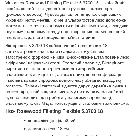
Victorinox Rosewood Filleting Flexible 5.3700.18 — філейний
швейцарський ніж із дерев'яною ручкою з палісандра
(рожевого дерева). Чудове доповнення до колекції ваших
кухонних інструментів. Точне й ультрагостре лезо допоможе
максимально легко сформувати філейні шматочки, а завдяки
гнучкому сталевому складу перетворюється на маневровий
ніж для акуратного фіксування м'яса та риби.
Вікторінокс 5.3700.18 забезпечений практичним 18-
сантиметровим клинком із гладким заточуванням і
загостреною формою кінчика. Високоякісне штамповане лезо
з фірмової неіржавкої сталі. Сталевий сплав від Вікторінокс
вирізняється неперевершеними антикорозійними
властивостями, міцністю, а також стійкістю до деформації.
Різальна крайка упродовж довгого часу зберігає заводську
гостроту. Приємні тактильні відчуття дарує дерев'яна ручка з
палісандра, який завдяки високому вмісту натуральної олії
чудово підходить для роботи у вологому середовищі,
властивому кухні. Міцна конструкція зі сталевими заклепками.
Нож Rosewood Filleting Flexible 5.3700.18
спеціалізація: філейний
довжина леза: 18 см