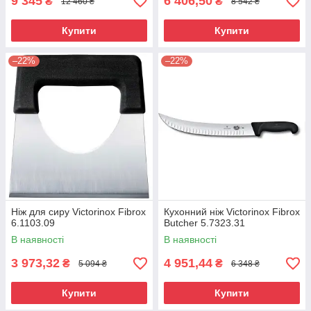
9 345
6 406,50
₴
₴
12 460 ₴
8 542 ₴
Купити
Купити
–22%
–22%
Ніж для сиру Victorinox Fibrox
Кухонний ніж Victorinox Fibrox
6.1103.09
Butcher 5.7323.31
В наявності
В наявності
3 973,32
4 951,44
₴
₴
5 094 ₴
6 348 ₴
Купити
Купити