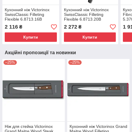
Кухонний ніж Victorinox
Кухонний ніж Victorinox
Кухо
SwissClassic Filleting
SwissClassic Filleting
Fibro
Flexible 6.8713.16B
Flexible 6.8713.20B
5.37
2 116
2 272
1 9
₴
₴
Купити
Купити
Акційні пропозиції та новинки
–25%
–25%
Ніж для стейка Victorinox
Кухонний ніж Victorinox Grand
Grand Maitre Wood Steak
Maitre Wood Filleting