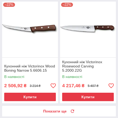
–22%
–22%
Кухонний ніж Victorinox
Кухонний ніж Victorinox Wood
Rosewood Carving
Boning Narrow 5.6606.15
5.2000.22G
В наявності
В наявності
2 506,92
4 217,46
₴
₴
3 214 ₴
5 407 ₴
Купити
Купити
Показати ще